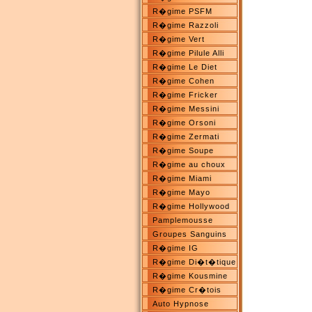
R�gime PSFM
R�gime Razzoli
R�gime Vert
R�gime Pilule Alli
R�gime Le Diet
R�gime Cohen
R�gime Fricker
R�gime Messini
R�gime Orsoni
R�gime Zermati
R�gime Soupe
R�gime au choux
R�gime Miami
R�gime Mayo
R�gime Hollywood
Pamplemousse
Groupes Sanguins
R�gime IG
R�gime Di�t�tique
R�gime Kousmine
R�gime Cr�tois
Auto Hypnose