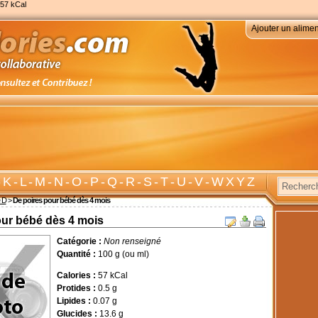
 57 kCal
Ajouter un alimen
-
K
-
L
-
M
-
N
-
O
-
P
-
Q
-
R
-
S
-
T
-
U
-
V
-
W X Y Z
e D
>
De poires pour bébé dès 4 mois
our bébé dès 4 mois
Catégorie :
Non renseigné
Quantité :
100 g (ou ml)
Calories :
57 kCal
Protides :
0.5 g
Lipides :
0.07 g
Glucides :
13.6 g