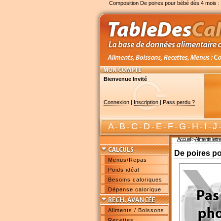
Composition De poires pour bébé dès 4 mois :
Bienvenue Invité
Connexion
|
Inscription
|
Pass perdu ?
A
-
B
-
C
-
D
-
E
-
F
-
G
-
H
-
I
-
J
Accueil
>
Aliments lettr
De poires p
Menus/Repas
Poids idéal
Besoins caloriques
Dépense calorique
Aliments / Boissons
Recettes