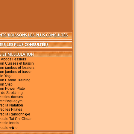
 Abdos Fessiers
on Cuisses et bassin
on jambes et fessiers
on jambes et bassin
 le Yoga
on Cardio Training
ion Step
ion Power Plate
 de Stretching
vec les danses
vec l'Aquagym
vec la Natation
ec les Pilates
avec la Randonn�e
vec le Tai Chi Chuan
vec le tennis
vec le v�lo