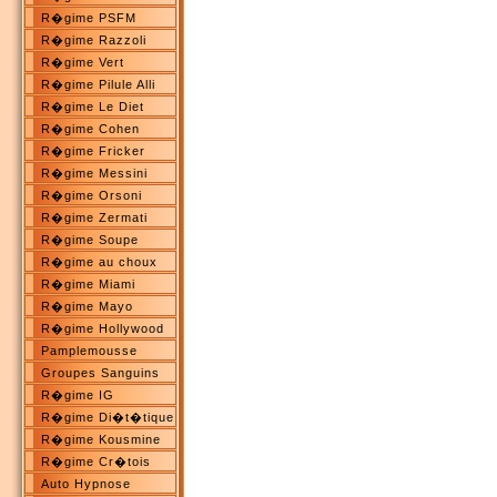
R�gime PSFM
R�gime Razzoli
R�gime Vert
R�gime Pilule Alli
R�gime Le Diet
R�gime Cohen
R�gime Fricker
R�gime Messini
R�gime Orsoni
R�gime Zermati
R�gime Soupe
R�gime au choux
R�gime Miami
R�gime Mayo
R�gime Hollywood
Pamplemousse
Groupes Sanguins
R�gime IG
R�gime Di�t�tique
R�gime Kousmine
R�gime Cr�tois
Auto Hypnose