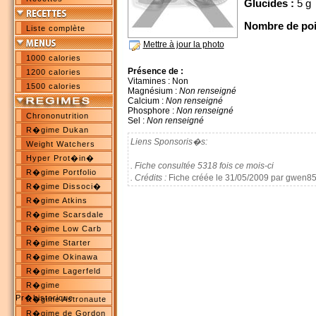
Glucides :
5 g
Nombre de poi
Liste complète
Mettre à jour la photo
1000 calories
Présence de :
1200 calories
Vitamines : Non
1500 calories
Magnésium :
Non renseigné
Calcium :
Non renseigné
Phosphore :
Non renseigné
Chrononutrition
Sel :
Non renseigné
R�gime Dukan
Liens Sponsoris�s:
Weight Watchers
Hyper Prot�in�
. Fiche consultée 5318 fois ce mois-ci
R�gime Portfolio
. Crédits :
Fiche créée le 31/05/2009 par gwen8
R�gime Dissoci�
R�gime Atkins
R�gime Scarsdale
R�gime Low Carb
R�gime Starter
R�gime Okinawa
R�gime Lagerfeld
R�gime
Pr�historique
R�gime Astronaute
R�gime de Gordon