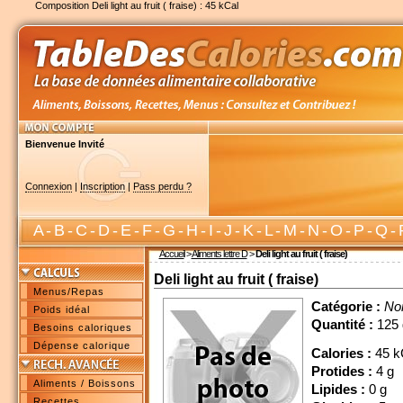
Composition Deli light au fruit ( fraise) : 45 kCal
Bienvenue Invité
Connexion
|
Inscription
|
Pass perdu ?
A
-
B
-
C
-
D
-
E
-
F
-
G
-
H
-
I
-
J
-
K
-
L
-
M
-
N
-
O
-
P
-
Q
-
Accueil
>
Aliments lettre D
>
Deli light au fruit ( fraise)
Deli light au fruit ( fraise)
Menus/Repas
Catégorie :
No
Poids idéal
Quantité :
125 
Besoins caloriques
Dépense calorique
Calories :
45 k
Protides :
4 g
Aliments / Boissons
Lipides :
0 g
Recettes