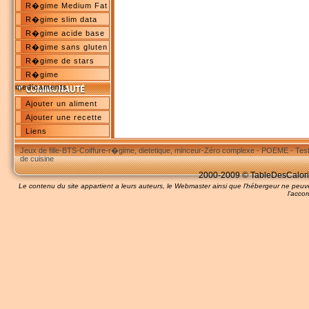
R�gime Medium Fat
R�gime slim data
R�gime acide base
R�gime sans gluten
R�gime de stars
R�gime
medicaments
Ajouter un aliment
Ajouter une recette
Liens
Jeux de fille
-
BTS
-
Coiffure
-
r�gime, dietetique, minceur
-
Zéro complexe
-
POEME
-
Tes
de cuisine
2000-2009 © TableDesCalories
Le contenu du site appartient a leurs auteurs, le Webmaster ainsi que l'hébergeur ne pe
l'accor