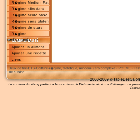
R�gime Medium Fat
R�gime slim data
R�gime acide base
R�gime sans gluten
R�gime de stars
R�gime
medicaments
Ajouter un aliment
Ajouter une recette
Liens
Jeux de fille
-
BTS
-
Coiffure
-
r�gime, dietetique, minceur
-
Zéro complexe
-
POEME
-
Tes
de cuisine
2000-2009 © TableDesCalories
Le contenu du site appartient a leurs auteurs, le Webmaster ainsi que l'hébergeur ne pe
l'accor