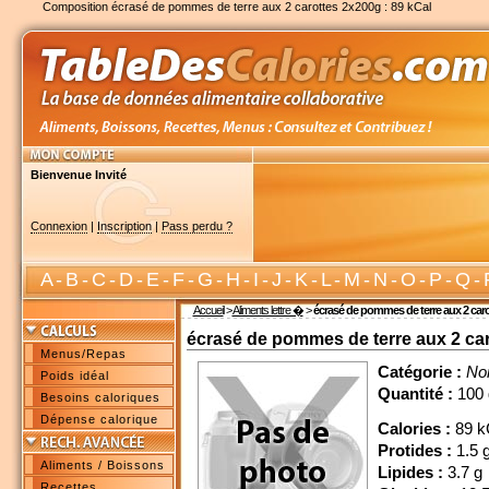
Composition écrasé de pommes de terre aux 2 carottes 2x200g : 89 kCal
Bienvenue Invité
Connexion
|
Inscription
|
Pass perdu ?
A
-
B
-
C
-
D
-
E
-
F
-
G
-
H
-
I
-
J
-
K
-
L
-
M
-
N
-
O
-
P
-
Q
-
Accueil
>
Aliments lettre �
>
écrasé de pommes de terre aux 2 car
écrasé de pommes de terre aux 2 ca
Menus/Repas
Catégorie :
No
Poids idéal
Quantité :
100 
Besoins caloriques
Dépense calorique
Calories :
89 k
Protides :
1.5 
Aliments / Boissons
Lipides :
3.7 g
Recettes