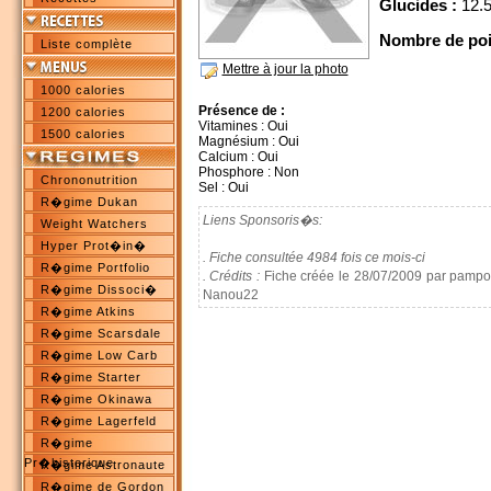
Glucides :
12.5
Nombre de poi
Liste complète
Mettre à jour la photo
1000 calories
Présence de :
1200 calories
Vitamines : Oui
1500 calories
Magnésium : Oui
Calcium : Oui
Phosphore : Non
Chrononutrition
Sel : Oui
R�gime Dukan
Liens Sponsoris�s:
Weight Watchers
Hyper Prot�in�
. Fiche consultée 4984 fois ce mois-ci
R�gime Portfolio
. Crédits :
Fiche créée le 28/07/2009 par pampou
R�gime Dissoci�
Nanou22
R�gime Atkins
R�gime Scarsdale
R�gime Low Carb
R�gime Starter
R�gime Okinawa
R�gime Lagerfeld
R�gime
Pr�historique
R�gime Astronaute
R�gime de Gordon