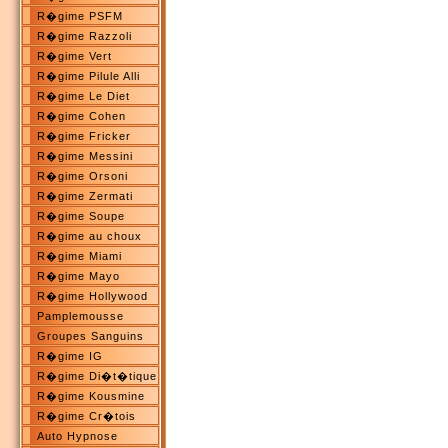
R�gime PSFM
R�gime Razzoli
R�gime Vert
R�gime Pilule Alli
R�gime Le Diet
R�gime Cohen
R�gime Fricker
R�gime Messini
R�gime Orsoni
R�gime Zermati
R�gime Soupe
R�gime au choux
R�gime Miami
R�gime Mayo
R�gime Hollywood
Pamplemousse
Groupes Sanguins
R�gime IG
R�gime Di�t�tique
R�gime Kousmine
R�gime Cr�tois
Auto Hypnose