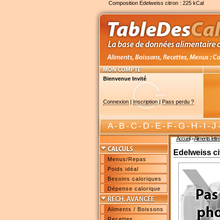
Composition Edelweiss citron : 225 kCal
Bienvenue Invité
Connexion
|
Inscription
|
Pass perdu ?
A
-
B
-
C
-
D
-
E
-
F
-
G
-
H
-
I
-
J
Accueil
>
Aliments lettr
Edelweiss ci
Menus/Repas
Poids idéal
Besoins caloriques
Dépense calorique
Aliments / Boissons
Recettes