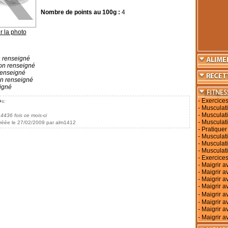
Nombre de points au 100g :
4
r la photo
 renseigné
n renseigné
enseigné
n renseigné
igné
-
Exercices
�s:
-
Musculati
-
Musculati
 4436 fois ce mois-ci
-
Musculati
réée le 27/02/2009 par alm1412
-
Pratiquer
-
Musculati
-
Musculat
-
Musculat
-
Exercices
-
Maigrir a
-
Maigrir a
-
Maigrir a
-
Maigrir av
-
Maigrir 
-
Maigrir a
-
Maigrir a
-
Maigrir a