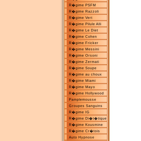
R�gime PSFM
R�gime Razzoli
R�gime Vert
R�gime Pilule Alli
R�gime Le Diet
R�gime Cohen
R�gime Fricker
R�gime Messini
R�gime Orsoni
R�gime Zermati
R�gime Soupe
R�gime au choux
R�gime Miami
R�gime Mayo
R�gime Hollywood
Pamplemousse
Groupes Sanguins
R�gime IG
R�gime Di�t�tique
R�gime Kousmine
R�gime Cr�tois
Auto Hypnose