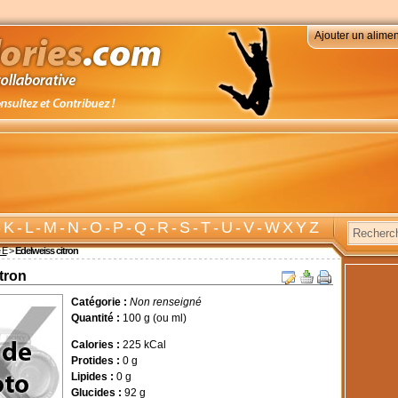
Ajouter un alimen
-
K
-
L
-
M
-
N
-
O
-
P
-
Q
-
R
-
S
-
T
-
U
-
V
-
W X Y Z
e E
>
Edelweiss citron
tron
Catégorie :
Non renseigné
Quantité :
100 g (ou ml)
Calories :
225 kCal
Protides :
0 g
Lipides :
0 g
Glucides :
92 g