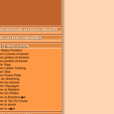
 Abdos Fessiers
on Cuisses et bassin
on jambes et fessiers
on jambes et bassin
 le Yoga
on Cardio Training
ion Step
ion Power Plate
 de Stretching
vec les danses
vec l'Aquagym
vec la Natation
ec les Pilates
avec la Randonn�e
vec le Tai Chi Chuan
vec le tennis
vec le v�lo