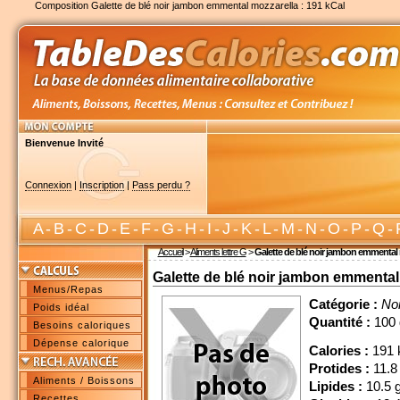
Composition Galette de blé noir jambon emmental mozzarella : 191 kCal
Bienvenue Invité
Connexion
|
Inscription
|
Pass perdu ?
A
-
B
-
C
-
D
-
E
-
F
-
G
-
H
-
I
-
J
-
K
-
L
-
M
-
N
-
O
-
P
-
Q
-
Accueil
>
Aliments lettre G
>
Galette de blé noir jambon emmental
Galette de blé noir jambon emmental
Menus/Repas
Catégorie :
No
Poids idéal
Quantité :
100 
Besoins caloriques
Dépense calorique
Calories :
191 
Protides :
11.8
Aliments / Boissons
Lipides :
10.5 
Recettes