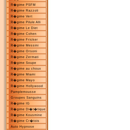
R�gime PSFM
R�gime Razzoli
R�gime Vert
R�gime Pilule Alli
R�gime Le Diet
R�gime Cohen
R�gime Fricker
R�gime Messini
R�gime Orsoni
R�gime Zermati
R�gime Soupe
R�gime au choux
R�gime Miami
R�gime Mayo
R�gime Hollywood
Pamplemousse
Groupes Sanguins
R�gime IG
R�gime Di�t�tique
R�gime Kousmine
R�gime Cr�tois
Auto Hypnose