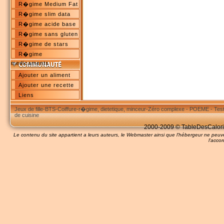
R�gime Medium Fat
R�gime slim data
R�gime acide base
R�gime sans gluten
R�gime de stars
R�gime
medicaments
Ajouter un aliment
Ajouter une recette
Liens
Jeux de fille
-
BTS
-
Coiffure
-
r�gime, dietetique, minceur
-
Zéro complexe
-
POEME
-
Tes
de cuisine
2000-2009 © TableDesCalories
Le contenu du site appartient a leurs auteurs, le Webmaster ainsi que l'hébergeur ne pe
l'accor