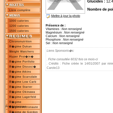
Glucides :
12.4
Nombre de poi
Liste complète
Mettre à jour la photo
1000 calories
Présence de :
1200 calories
Vitamines :
Non renseigné
1500 calories
Magnésium :
Non renseigné
Calcium :
Non renseigné
Phosphore :
Non renseigné
Chrononutrition
Sel :
Non renseigné
R�gime Dukan
Liens Sponsoris�s:
Weight Watchers
Hyper Prot�in�
. Fiche consultée 6032 fois ce mois-ci
R�gime Portfolio
. Crédits :
Fiche créée le 14/01/2007 par nini
R�gime Dissoci�
Carole13
R�gime Atkins
R�gime Scarsdale
R�gime Low Carb
R�gime Starter
R�gime Okinawa
R�gime Lagerfeld
R�gime
Pr�historique
R�gime Astronaute
R�gime de Gordon