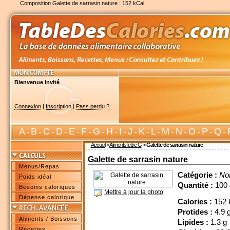
Composition Galette de sarrasin nature : 152 kCal
Bienvenue Invité
Connexion
|
Inscription
|
Pass perdu ?
A
-
B
-
C
-
D
-
E
-
F
-
G
-
H
-
I
-
J
-
K
-
L
-
M
-
N
-
O
-
P
-
Q
-
Accueil
>
Aliments lettre G
>
Galette de sarrasin nature
Galette de sarrasin nature
Menus/Repas
Catégorie :
No
Poids idéal
Quantité :
100 
Besoins caloriques
Mettre à jour la photo
Dépense calorique
Calories :
152 
Protides :
4.9 
Aliments / Boissons
Lipides :
1.3 g
Recettes