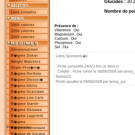
Glucides :
30.2
Nombre de poi
Liste complète
1000 calories
Présence de :
Vitamines : Oui
1200 calories
Magnésium : Oui
1500 calories
Calcium : Oui
Phosphore : Oui
Sel : Oui
Chrononutrition
R�gime Dukan
Liens Sponsoris�s:
Weight Watchers
. Fiche consultée 24023 fois ce mois-ci
Hyper Prot�in�
. Crédits :
Fiche créée le 08/08/2008 par jenny_y
R�gime Portfolio
Nanou22
R�gime Dissoci�
Photo ajoutée le 08/08/2008 par jenny_yui
R�gime Atkins
R�gime Scarsdale
R�gime Low Carb
R�gime Starter
R�gime Okinawa
R�gime Lagerfeld
R�gime
Pr�historique
R�gime Astronaute
R�gime de Gordon