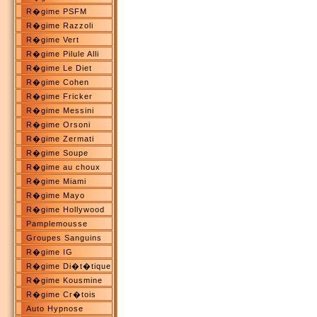
R�gime PSFM
R�gime Razzoli
R�gime Vert
R�gime Pilule Alli
R�gime Le Diet
R�gime Cohen
R�gime Fricker
R�gime Messini
R�gime Orsoni
R�gime Zermati
R�gime Soupe
R�gime au choux
R�gime Miami
R�gime Mayo
R�gime Hollywood
Pamplemousse
Groupes Sanguins
R�gime IG
R�gime Di�t�tique
R�gime Kousmine
R�gime Cr�tois
Auto Hypnose