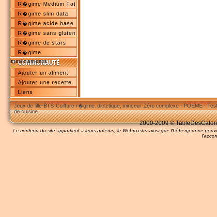
R�gime Medium Fat
R�gime slim data
R�gime acide base
R�gime sans gluten
R�gime de stars
R�gime
medicaments
Ajouter un aliment
Ajouter une recette
Liens
Jeux de fille
-
BTS
-
Coiffure
-
r�gime, dietetique, minceur
-
Zéro complexe
-
POEME
-
Tes
de cuisine
2000-2009 © TableDesCalories
Le contenu du site appartient a leurs auteurs, le Webmaster ainsi que l'hébergeur ne pe
l'accor