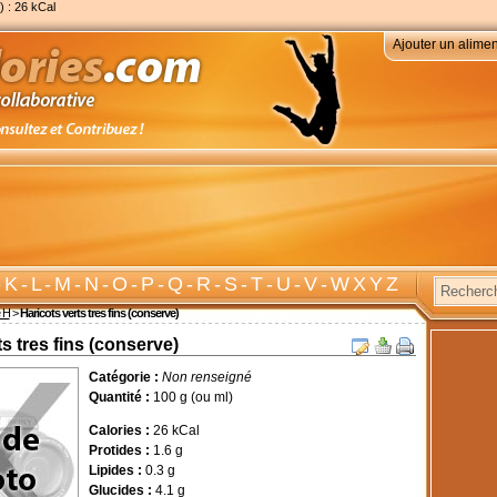
) : 26 kCal
Ajouter un alimen
-
K
-
L
-
M
-
N
-
O
-
P
-
Q
-
R
-
S
-
T
-
U
-
V
-
W X Y Z
e H
>
Haricots verts tres fins (conserve)
s tres fins (conserve)
Catégorie :
Non renseigné
Quantité :
100 g (ou ml)
Calories :
26 kCal
Protides :
1.6 g
Lipides :
0.3 g
Glucides :
4.1 g