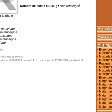
Nombre de points au 100g :
Non renseigné
r la photo
 renseigné
n renseigné
enseigné
n renseigné
igné
-
Exercices
�s:
-
Musculati
-
Musculati
 4482 fois ce mois-ci
-
Musculati
réée le 17/02/2009 par alm1412, mise à jour le 17/02/2009 par alm1412
-
Pratiquer
-
Musculati
-
Musculat
-
Musculat
-
Exercices
-
Maigrir a
-
Maigrir a
-
Maigrir a
-
Maigrir av
-
Maigrir 
-
Maigrir a
-
Maigrir a
-
Maigrir a