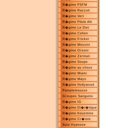
R�gime PSFM
R�gime Razzoli
R�gime Vert
R�gime Pilule Alli
R�gime Le Diet
R�gime Cohen
R�gime Fricker
R�gime Messini
R�gime Orsoni
R�gime Zermati
R�gime Soupe
R�gime au choux
R�gime Miami
R�gime Mayo
R�gime Hollywood
Pamplemousse
Groupes Sanguins
R�gime IG
R�gime Di�t�tique
R�gime Kousmine
R�gime Cr�tois
Auto Hypnose