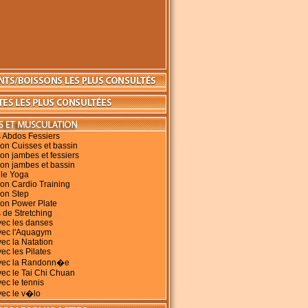
 Abdos Fessiers
on Cuisses et bassin
on jambes et fessiers
on jambes et bassin
 le Yoga
on Cardio Training
ion Step
ion Power Plate
 de Stretching
vec les danses
vec l'Aquagym
vec la Natation
ec les Pilates
avec la Randonn�e
vec le Tai Chi Chuan
vec le tennis
vec le v�lo