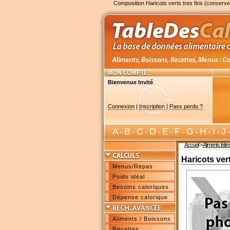
Composition Haricots verts tres fins (conserve
Bienvenue Invité
Connexion
|
Inscription
|
Pass perdu ?
A
-
B
-
C
-
D
-
E
-
F
-
G
-
H
-
I
-
J
Accueil
>
Aliments lettr
Haricots vert
Menus/Repas
Poids idéal
Besoins caloriques
Dépense calorique
Aliments / Boissons
Recettes