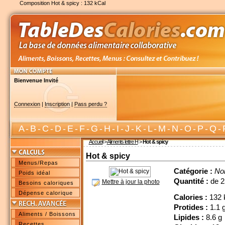
Composition Hot & spicy : 132 kCal
Bienvenue Invité
Connexion
|
Inscription
|
Pass perdu ?
A
-
B
-
C
-
D
-
E
-
F
-
G
-
H
-
I
-
J
-
K
-
L
-
M
-
N
-
O
-
P
-
Q
-
Accueil
>
Aliments lettre H
>
Hot & spicy
Hot & spicy
Menus/Repas
Catégorie :
No
Poids idéal
Quantité :
de 2
Mettre à jour la photo
Besoins caloriques
Dépense calorique
Calories :
132 
Protides :
1.1 
Aliments / Boissons
Lipides :
8.6 g
Recettes