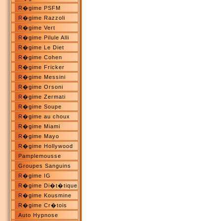
R�gime PSFM
R�gime Razzoli
R�gime Vert
R�gime Pilule Alli
R�gime Le Diet
R�gime Cohen
R�gime Fricker
R�gime Messini
R�gime Orsoni
R�gime Zermati
R�gime Soupe
R�gime au choux
R�gime Miami
R�gime Mayo
R�gime Hollywood
Pamplemousse
Groupes Sanguins
R�gime IG
R�gime Di�t�tique
R�gime Kousmine
R�gime Cr�tois
Auto Hypnose