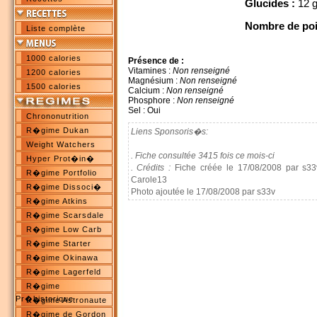
Glucides :
12 
Nombre de poi
Liste complète
1000 calories
Présence de :
Vitamines :
Non renseigné
1200 calories
Magnésium :
Non renseigné
1500 calories
Calcium :
Non renseigné
Phosphore :
Non renseigné
Sel : Oui
Chrononutrition
R�gime Dukan
Liens Sponsoris�s:
Weight Watchers
. Fiche consultée 3415 fois ce mois-ci
Hyper Prot�in�
. Crédits :
Fiche créée le 17/08/2008 par s33v
R�gime Portfolio
Carole13
R�gime Dissoci�
Photo ajoutée le 17/08/2008 par s33v
R�gime Atkins
R�gime Scarsdale
R�gime Low Carb
R�gime Starter
R�gime Okinawa
R�gime Lagerfeld
R�gime
Pr�historique
R�gime Astronaute
R�gime de Gordon