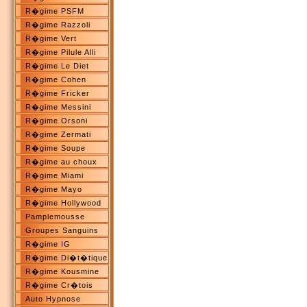
R�gime PSFM
R�gime Razzoli
R�gime Vert
R�gime Pilule Alli
R�gime Le Diet
R�gime Cohen
R�gime Fricker
R�gime Messini
R�gime Orsoni
R�gime Zermati
R�gime Soupe
R�gime au choux
R�gime Miami
R�gime Mayo
R�gime Hollywood
Pamplemousse
Groupes Sanguins
R�gime IG
R�gime Di�t�tique
R�gime Kousmine
R�gime Cr�tois
Auto Hypnose