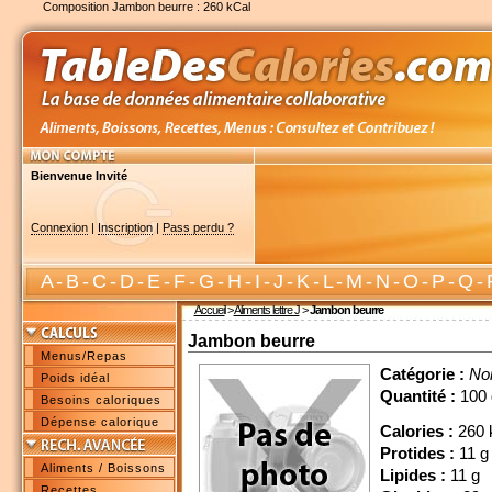
Composition Jambon beurre : 260 kCal
Bienvenue Invité
Connexion
|
Inscription
|
Pass perdu ?
A
-
B
-
C
-
D
-
E
-
F
-
G
-
H
-
I
-
J
-
K
-
L
-
M
-
N
-
O
-
P
-
Q
-
Accueil
>
Aliments lettre J
>
Jambon beurre
Jambon beurre
Menus/Repas
Catégorie :
No
Poids idéal
Quantité :
100 
Besoins caloriques
Dépense calorique
Calories :
260 
Protides :
11 g
Aliments / Boissons
Lipides :
11 g
Recettes