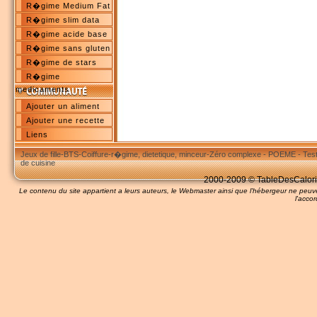
R�gime Medium Fat
R�gime slim data
R�gime acide base
R�gime sans gluten
R�gime de stars
R�gime
medicaments
Ajouter un aliment
Ajouter une recette
Liens
Jeux de fille
-
BTS
-
Coiffure
-
r�gime, dietetique, minceur
-
Zéro complexe
-
POEME
-
Tes
de cuisine
2000-2009 © TableDesCalories
Le contenu du site appartient a leurs auteurs, le Webmaster ainsi que l'hébergeur ne pe
l'accor