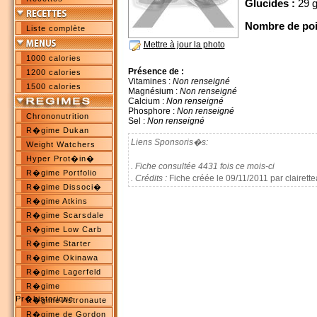
Glucides :
29 
Nombre de poi
Liste complète
Mettre à jour la photo
1000 calories
Présence de :
1200 calories
Vitamines :
Non renseigné
1500 calories
Magnésium :
Non renseigné
Calcium :
Non renseigné
Phosphore :
Non renseigné
Chrononutrition
Sel :
Non renseigné
R�gime Dukan
Liens Sponsoris�s:
Weight Watchers
Hyper Prot�in�
. Fiche consultée 4431 fois ce mois-ci
R�gime Portfolio
. Crédits :
Fiche créée le 09/11/2011 par clairett
R�gime Dissoci�
R�gime Atkins
R�gime Scarsdale
R�gime Low Carb
R�gime Starter
R�gime Okinawa
R�gime Lagerfeld
R�gime
Pr�historique
R�gime Astronaute
R�gime de Gordon