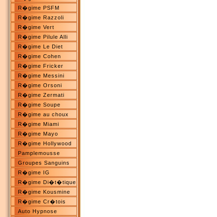
R�gime PSFM
R�gime Razzoli
R�gime Vert
R�gime Pilule Alli
R�gime Le Diet
R�gime Cohen
R�gime Fricker
R�gime Messini
R�gime Orsoni
R�gime Zermati
R�gime Soupe
R�gime au choux
R�gime Miami
R�gime Mayo
R�gime Hollywood
Pamplemousse
Groupes Sanguins
R�gime IG
R�gime Di�t�tique
R�gime Kousmine
R�gime Cr�tois
Auto Hypnose