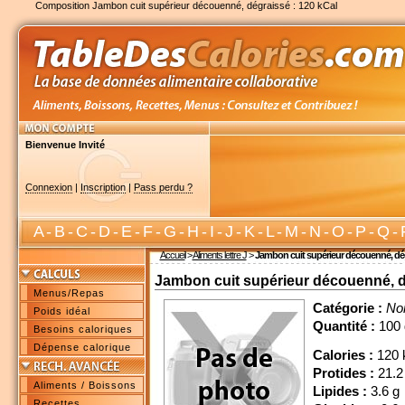
Composition Jambon cuit supérieur découenné, dégraissé : 120 kCal
Bienvenue Invité
Connexion
|
Inscription
|
Pass perdu ?
A
-
B
-
C
-
D
-
E
-
F
-
G
-
H
-
I
-
J
-
K
-
L
-
M
-
N
-
O
-
P
-
Q
-
Accueil
>
Aliments lettre J
>
Jambon cuit supérieur découenné, dé
Jambon cuit supérieur découenné, 
Menus/Repas
Catégorie :
No
Poids idéal
Quantité :
100 
Besoins caloriques
Dépense calorique
Calories :
120 
Protides :
21.2
Aliments / Boissons
Lipides :
3.6 g
Recettes