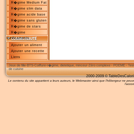
R�gime Medium Fat
R�gime slim data
R�gime acide base
R�gime sans gluten
R�gime de stars
R�gime
medicaments
Ajouter un aliment
Ajouter une recette
Liens
Jeux de fille
-
BTS
-
Coiffure
-
r�gime, dietetique, minceur
-
Zéro complexe
-
POEME
-
Tes
de cuisine
2000-2009 © TableDesCalories
Le contenu du site appartient a leurs auteurs, le Webmaster ainsi que l'hébergeur ne pe
l'accor