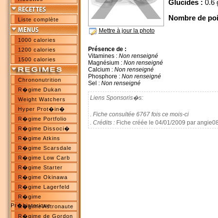
Glucides :
0.6 
Nombre de poi
Liste complète
Mettre à jour la photo
1000 calories
Présence de :
1200 calories
Vitamines :
Non renseigné
1500 calories
Magnésium :
Non renseigné
Calcium :
Non renseigné
Phosphore :
Non renseigné
Chrononutrition
Sel :
Non renseigné
R�gime Dukan
Liens Sponsoris�s:
Weight Watchers
Hyper Prot�in�
. Fiche consultée 6767 fois ce mois-ci
R�gime Portfolio
. Crédits :
Fiche créée le 04/01/2009 par angie0
R�gime Dissoci�
R�gime Atkins
R�gime Scarsdale
R�gime Low Carb
R�gime Starter
R�gime Okinawa
R�gime Lagerfeld
R�gime
Pr�historique
R�gime Astronaute
R�gime de Gordon