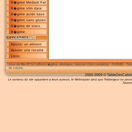
R�gime Medium Fat
R�gime slim data
R�gime acide base
R�gime sans gluten
R�gime de stars
R�gime
medicaments
Ajouter un aliment
Ajouter une recette
Liens
Jeux de fille
-
BTS
-
Coiffure
-
r�gime, dietetique, minceur
-
Zéro complexe
-
POEME
-
Tes
de cuisine
2000-2009 © TableDesCalories
Le contenu du site appartient a leurs auteurs, le Webmaster ainsi que l'hébergeur ne pe
l'accor