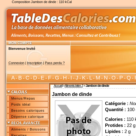
Composition Jambon de dinde : 110 kCal
Bienvenue Invité
Connexion
|
Inscription
|
Pass perdu ?
A
-
B
-
C
-
D
-
E
-
F
-
G
-
H
-
I
-
J
-
K
-
L
-
M
-
N
-
O
-
P
-
Q
-
Accueil
>
Aliments lettre J
>
Jambon de dinde
Jambon de dinde
Menus/Repas
Catégorie :
No
Poids idéal
Quantité :
100 
Besoins caloriques
Dépense calorique
Calories :
110 
Protides :
22 g
Aliments / Boissons
Lipides :
2 g
Recettes