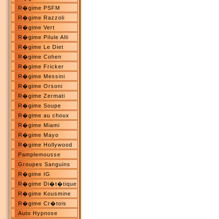
R�gime PSFM
R�gime Razzoli
R�gime Vert
R�gime Pilule Alli
R�gime Le Diet
R�gime Cohen
R�gime Fricker
R�gime Messini
R�gime Orsoni
R�gime Zermati
R�gime Soupe
R�gime au choux
R�gime Miami
R�gime Mayo
R�gime Hollywood
Pamplemousse
Groupes Sanguins
R�gime IG
R�gime Di�t�tique
R�gime Kousmine
R�gime Cr�tois
Auto Hypnose