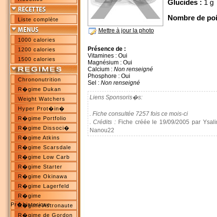
Glucides :
1 g
Nombre de poi
Liste complète
Mettre à jour la photo
1000 calories
Présence de :
1200 calories
Vitamines : Oui
1500 calories
Magnésium : Oui
Calcium :
Non renseigné
Phosphore : Oui
Chrononutrition
Sel :
Non renseigné
R�gime Dukan
Liens Sponsoris�s:
Weight Watchers
Hyper Prot�in�
. Fiche consultée 7257 fois ce mois-ci
R�gime Portfolio
. Crédits :
Fiche créée le 19/09/2005 par Ysali
R�gime Dissoci�
Nanou22
R�gime Atkins
R�gime Scarsdale
R�gime Low Carb
R�gime Starter
R�gime Okinawa
R�gime Lagerfeld
R�gime
Pr�historique
R�gime Astronaute
R�gime de Gordon