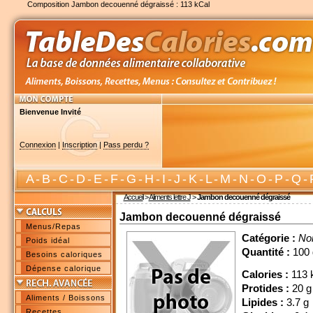
Composition Jambon decouenné dégraissé : 113 kCal
Bienvenue Invité
Connexion
|
Inscription
|
Pass perdu ?
A
-
B
-
C
-
D
-
E
-
F
-
G
-
H
-
I
-
J
-
K
-
L
-
M
-
N
-
O
-
P
-
Q
-
Accueil
>
Aliments lettre J
>
Jambon decouenné dégraissé
Jambon decouenné dégraissé
Menus/Repas
Catégorie :
No
Poids idéal
Quantité :
100 
Besoins caloriques
Dépense calorique
Calories :
113 
Protides :
20 g
Aliments / Boissons
Lipides :
3.7 g
Recettes