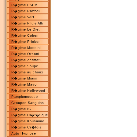
R�gime PSFM
R�gime Razzoli
R�gime Vert
R�gime Pilule Alli
R�gime Le Diet
R�gime Cohen
R�gime Fricker
R�gime Messini
R�gime Orsoni
R�gime Zermati
R�gime Soupe
R�gime au choux
R�gime Miami
R�gime Mayo
R�gime Hollywood
Pamplemousse
Groupes Sanguins
R�gime IG
R�gime Di�t�tique
R�gime Kousmine
R�gime Cr�tois
Auto Hypnose