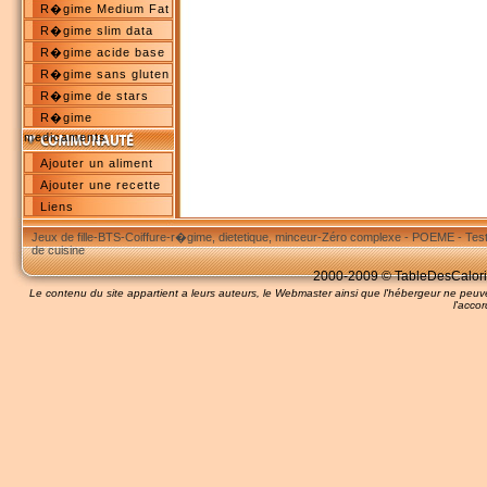
R�gime Medium Fat
R�gime slim data
R�gime acide base
R�gime sans gluten
R�gime de stars
R�gime
medicaments
Ajouter un aliment
Ajouter une recette
Liens
Jeux de fille
-
BTS
-
Coiffure
-
r�gime, dietetique, minceur
-
Zéro complexe
-
POEME
-
Tes
de cuisine
2000-2009 © TableDesCalories
Le contenu du site appartient a leurs auteurs, le Webmaster ainsi que l'hébergeur ne pe
l'accor