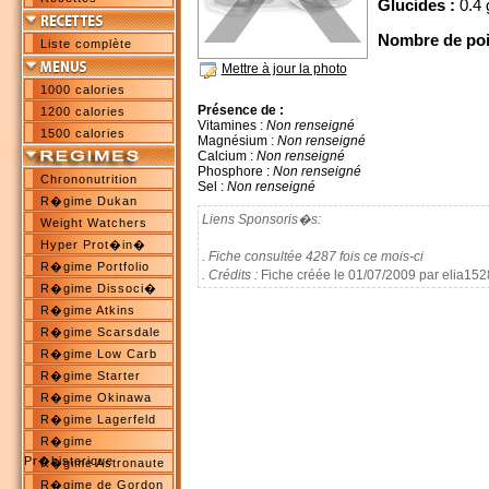
Glucides :
0.4 
Nombre de poi
Liste complète
Mettre à jour la photo
1000 calories
Présence de :
1200 calories
Vitamines :
Non renseigné
1500 calories
Magnésium :
Non renseigné
Calcium :
Non renseigné
Phosphore :
Non renseigné
Chrononutrition
Sel :
Non renseigné
R�gime Dukan
Liens Sponsoris�s:
Weight Watchers
Hyper Prot�in�
. Fiche consultée 4287 fois ce mois-ci
R�gime Portfolio
. Crédits :
Fiche créée le 01/07/2009 par elia152
R�gime Dissoci�
R�gime Atkins
R�gime Scarsdale
R�gime Low Carb
R�gime Starter
R�gime Okinawa
R�gime Lagerfeld
R�gime
Pr�historique
R�gime Astronaute
R�gime de Gordon