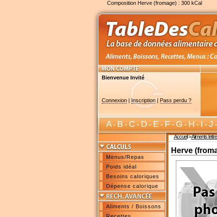
Composition Herve (fromage) : 300 kCal
Bienvenue Invité
Connexion
|
Inscription
|
Pass perdu ?
A
-
B
-
C
-
D
-
E
-
F
-
G
-
H
-
I
-
J
Accueil
>
Aliments lettr
Herve (from
Menus/Repas
Poids idéal
Besoins caloriques
Dépense calorique
Aliments / Boissons
Recettes