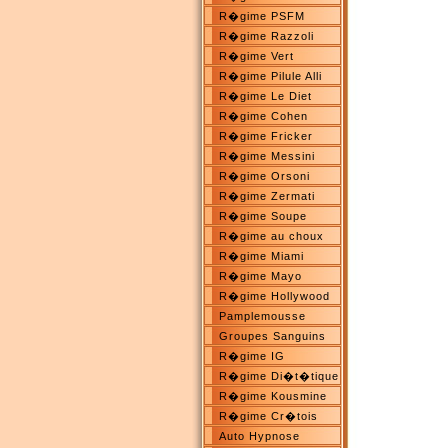
R�gime PSFM
R�gime Razzoli
R�gime Vert
R�gime Pilule Alli
R�gime Le Diet
R�gime Cohen
R�gime Fricker
R�gime Messini
R�gime Orsoni
R�gime Zermati
R�gime Soupe
R�gime au choux
R�gime Miami
R�gime Mayo
R�gime Hollywood
Pamplemousse
Groupes Sanguins
R�gime IG
R�gime Di�t�tique
R�gime Kousmine
R�gime Cr�tois
Auto Hypnose