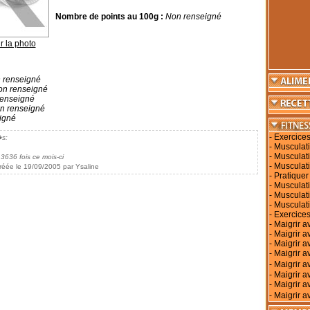
Nombre de points au 100g :
Non renseigné
r la photo
 renseigné
n renseigné
enseigné
n renseigné
igné
-
Exercices
�s:
-
Musculati
-
Musculati
 3636 fois ce mois-ci
-
Musculati
réée le 19/09/2005 par Ysaline
-
Pratiquer
-
Musculati
-
Musculat
-
Musculat
-
Exercices
-
Maigrir a
-
Maigrir a
-
Maigrir a
-
Maigrir av
-
Maigrir 
-
Maigrir a
-
Maigrir a
-
Maigrir a