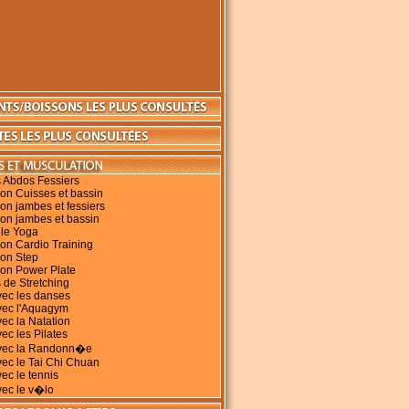
 Abdos Fessiers
on Cuisses et bassin
on jambes et fessiers
on jambes et bassin
 le Yoga
on Cardio Training
ion Step
ion Power Plate
 de Stretching
vec les danses
vec l'Aquagym
vec la Natation
ec les Pilates
avec la Randonn�e
vec le Tai Chi Chuan
vec le tennis
vec le v�lo