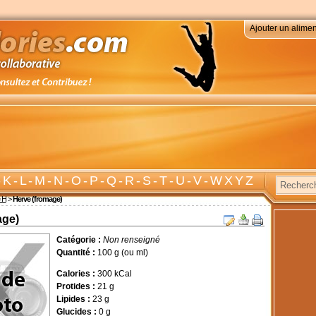
Ajouter un alimen
-
K
-
L
-
M
-
N
-
O
-
P
-
Q
-
R
-
S
-
T
-
U
-
V
-
W X Y Z
e H
>
Herve (fromage)
age)
Catégorie :
Non renseigné
Quantité :
100 g (ou ml)
Calories :
300 kCal
Protides :
21 g
Lipides :
23 g
Glucides :
0 g