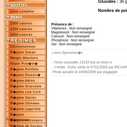
Glucides :
36 
Nombre de poi
Liste complète
1000 calories
Présence de :
Vitamines :
Non renseigné
1200 calories
Magnésium :
Non renseigné
1500 calories
Calcium :
Non renseigné
Phosphore :
Non renseigné
Sel :
Non renseigné
Chrononutrition
R�gime Dukan
Liens Sponsoris�s:
Weight Watchers
. Fiche consultée 13165 fois ce mois-ci
Hyper Prot�in�
. Crédits :
Fiche créée le 07/11/2005 par RICHA
R�gime Portfolio
Photo ajoutée le 24/06/2006 par doggygirl
R�gime Dissoci�
R�gime Atkins
R�gime Scarsdale
R�gime Low Carb
R�gime Starter
R�gime Okinawa
R�gime Lagerfeld
R�gime
Pr�historique
R�gime Astronaute
R�gime de Gordon