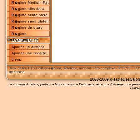
R�gime Medium Fat
R�gime slim data
R�gime acide base
R�gime sans gluten
R�gime de stars
R�gime
medicaments
Ajouter un aliment
Ajouter une recette
Liens
Jeux de fille
-
BTS
-
Coiffure
-
r�gime, dietetique, minceur
-
Zéro complexe
-
POEME
-
Tes
de cuisine
2000-2009 © TableDesCalories
Le contenu du site appartient a leurs auteurs, le Webmaster ainsi que l'hébergeur ne pe
l'accor