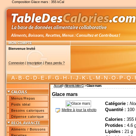
Composition Glace mars : 355 kCal
Bienvenue Invité
Connexion
|
Inscription
|
Pass perdu ?
A
-
B
-
C
-
D
-
E
-
F
-
G
-
H
-
I
-
J
-
K
-
L
-
M
-
N
-
O
-
P
-
Q
-
Accueil
>
Aliments lettre G
>
Glace mars
Glace mars
Menus/Repas
Catégorie :
No
Poids idéal
Quantité :
100 
Mettre à jour la photo
Besoins caloriques
Dépense calorique
Calories :
355 
Protides :
4.6 
Aliments / Boissons
Lipides :
21 g
Recettes