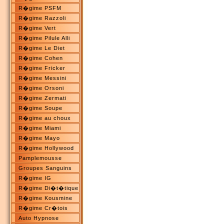
R�gime PSFM
R�gime Razzoli
R�gime Vert
R�gime Pilule Alli
R�gime Le Diet
R�gime Cohen
R�gime Fricker
R�gime Messini
R�gime Orsoni
R�gime Zermati
R�gime Soupe
R�gime au choux
R�gime Miami
R�gime Mayo
R�gime Hollywood
Pamplemousse
Groupes Sanguins
R�gime IG
R�gime Di�t�tique
R�gime Kousmine
R�gime Cr�tois
Auto Hypnose