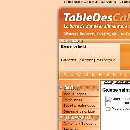
Composition Galette saint-sauveur lu : par unit
Bienvenue Invité
Connexion
|
Inscription
|
Pass perdu ?
A
-
B
-
C
-
D
-
E
-
F
-
G
-
H
-
I
-
J
Accueil
>
Aliments lettr
Galette saint
Menus/Repas
Poids idéal
Besoins caloriques
Mettre à jou
Dépense calorique
Aliments / Boissons
Recettes