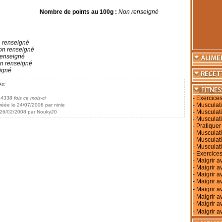
Nombre de points au 100g :
Non renseigné
 renseigné
n renseigné
enseigné
n renseigné
igné
�s:
-
Exercices
 4338 fois ce mois-ci
-
Musculati
réée le 24/07/2006 par ninie
-
Musculati
 26/02/2008 par Nouky20
-
Musculati
-
Pratiquer
-
Musculati
-
Musculat
-
Musculat
-
Exercices
-
Maigrir a
-
Maigrir a
-
Maigrir a
-
Maigrir av
-
Maigrir 
-
Maigrir a
-
Maigrir a
-
Maigrir a