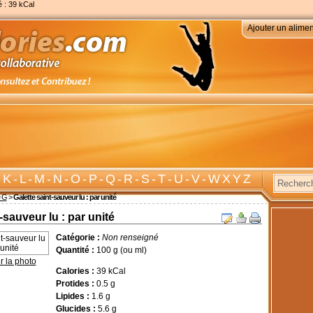
é : 39 kCal
Ajouter un alimen
-
K
-
L
-
M
-
N
-
O
-
P
-
Q
-
R
-
S
-
T
-
U
-
V
-
W X Y Z
e G
>
Galette saint-sauveur lu : par unité
-sauveur lu : par unité
Catégorie :
Non renseigné
Quantité :
100 g (ou ml)
r la photo
Calories :
39 kCal
Protides :
0.5 g
Lipides :
1.6 g
Glucides :
5.6 g