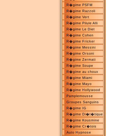
R�gime PSFM
R�gime Razzoli
R�gime Vert
R�gime Pilule Alli
R�gime Le Diet
R�gime Cohen
R�gime Fricker
R�gime Messini
R�gime Orsoni
R�gime Zermati
R�gime Soupe
R�gime au choux
R�gime Miami
R�gime Mayo
R�gime Hollywood
Pamplemousse
Groupes Sanguins
R�gime IG
R�gime Di�t�tique
R�gime Kousmine
R�gime Cr�tois
Auto Hypnose