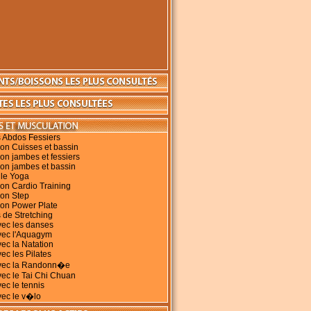
 Abdos Fessiers
on Cuisses et bassin
on jambes et fessiers
on jambes et bassin
 le Yoga
on Cardio Training
ion Step
ion Power Plate
 de Stretching
vec les danses
vec l'Aquagym
vec la Natation
ec les Pilates
avec la Randonn�e
vec le Tai Chi Chuan
vec le tennis
vec le v�lo