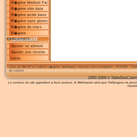
R�gime Medium Fat
R�gime slim data
R�gime acide base
R�gime sans gluten
R�gime de stars
R�gime
medicaments
Ajouter un aliment
Ajouter une recette
Liens
Jeux de fille
-
BTS
-
Coiffure
-
r�gime, dietetique, minceur
-
Zéro complexe
-
POEME
-
Tes
de cuisine
2000-2009 © TableDesCalories
Le contenu du site appartient a leurs auteurs, le Webmaster ainsi que l'hébergeur ne pe
l'accor