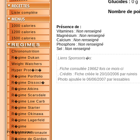
Glucides :
0 g
Nombre de poi
Liste complète
1000 calories
Présence de :
Vitamines :
Non renseigné
1200 calories
Magnésium :
Non renseigné
1500 calories
Calcium :
Non renseigné
Phosphore :
Non renseigné
Sel :
Non renseigné
Chrononutrition
R�gime Dukan
Liens Sponsoris�s:
Weight Watchers
. Fiche consultée 19662 fois ce mois-ci
Hyper Prot�in�
. Crédits :
Fiche créée le 20/10/2006 par ruireis
R�gime Portfolio
Photo ajoutée le 06/06/2007 par lessables
R�gime Dissoci�
R�gime Atkins
R�gime Scarsdale
R�gime Low Carb
R�gime Starter
R�gime Okinawa
R�gime Lagerfeld
R�gime
Pr�historique
R�gime Astronaute
R�gime de Gordon