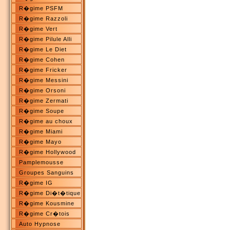
R�gime PSFM
R�gime Razzoli
R�gime Vert
R�gime Pilule Alli
R�gime Le Diet
R�gime Cohen
R�gime Fricker
R�gime Messini
R�gime Orsoni
R�gime Zermati
R�gime Soupe
R�gime au choux
R�gime Miami
R�gime Mayo
R�gime Hollywood
Pamplemousse
Groupes Sanguins
R�gime IG
R�gime Di�t�tique
R�gime Kousmine
R�gime Cr�tois
Auto Hypnose