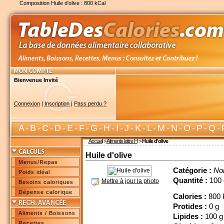
Composition Huile d'olive : 800 kCal
Bienvenue Invité
Connexion
|
Inscription
|
Pass perdu ?
A
-
B
-
C
-
D
-
E
-
F
-
G
-
H
-
I
-
J
-
K
-
L
-
M
-
N
-
O
-
P
-
Q
-
Accueil
>
Aliments lettre H
>
Huile d'olive
Huile d'olive
Menus/Repas
Catégorie :
No
Poids idéal
Quantité :
100 
Mettre à jour la photo
Besoins caloriques
Dépense calorique
Calories :
800 
Protides :
0 g
Aliments / Boissons
Lipides :
100 g
Recettes