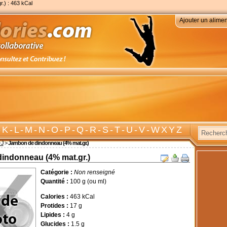
.) : 463 kCal
Ajouter un alimen
-
K
-
L
-
M
-
N
-
O
-
P
-
Q
-
R
-
S
-
T
-
U
-
V
-
W X Y Z
 J
>
Jambon de dindonneau (4% mat.gr.)
indonneau (4% mat.gr.)
Catégorie :
Non renseigné
Quantité :
100 g (ou ml)
Calories :
463 kCal
Protides :
17 g
Lipides :
4 g
Glucides :
1.5 g