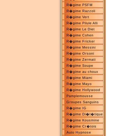
R�gime PSFM
R�gime Razzoli
R�gime Vert
R�gime Pilule Alli
R�gime Le Diet
R�gime Cohen
R�gime Fricker
R�gime Messini
R�gime Orsoni
R�gime Zermati
R�gime Soupe
R�gime au choux
R�gime Miami
R�gime Mayo
R�gime Hollywood
Pamplemousse
Groupes Sanguins
R�gime IG
R�gime Di�t�tique
R�gime Kousmine
R�gime Cr�tois
Auto Hypnose