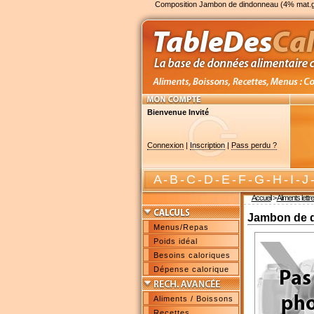
Composition Jambon de dindonneau (4% mat.gr
Bienvenue Invité
Connexion
|
Inscription
|
Pass perdu ?
A
-
B
-
C
-
D
-
E
-
F
-
G
-
H
-
I
-
J
Accueil
>
Aliments lettre
Jambon de d
Menus/Repas
Poids idéal
Besoins caloriques
Dépense calorique
Aliments / Boissons
Recettes