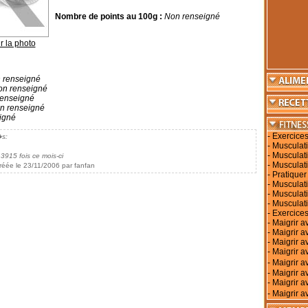
Nombre de points au 100g :
Non renseigné
r la photo
 renseigné
n renseigné
enseigné
n renseigné
igné
-
Exercices
�s:
-
Musculati
-
Musculati
 3915 fois ce mois-ci
-
Musculati
réée le 23/11/2006 par fanfan
-
Pratiquer
-
Musculati
-
Musculat
-
Musculat
-
Exercices
-
Maigrir a
-
Maigrir a
-
Maigrir a
-
Maigrir av
-
Maigrir 
-
Maigrir a
-
Maigrir a
-
Maigrir a