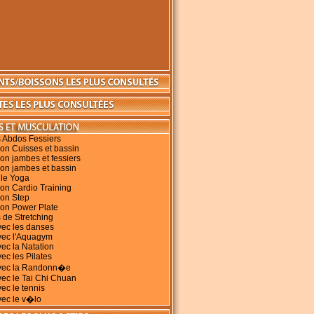
 Abdos Fessiers
on Cuisses et bassin
on jambes et fessiers
on jambes et bassin
 le Yoga
on Cardio Training
ion Step
ion Power Plate
 de Stretching
vec les danses
vec l'Aquagym
vec la Natation
ec les Pilates
avec la Randonn�e
vec le Tai Chi Chuan
vec le tennis
vec le v�lo