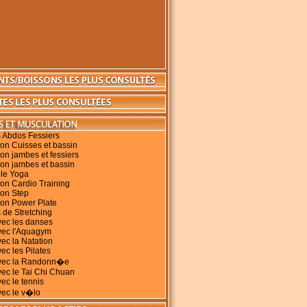
 Abdos Fessiers
on Cuisses et bassin
on jambes et fessiers
on jambes et bassin
 le Yoga
on Cardio Training
ion Step
ion Power Plate
 de Stretching
vec les danses
vec l'Aquagym
vec la Natation
ec les Pilates
avec la Randonn�e
vec le Tai Chi Chuan
vec le tennis
vec le v�lo