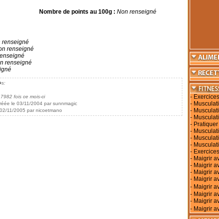
Nombre de points au 100g :
Non renseigné
 renseigné
n renseigné
enseigné
n renseigné
igné
�s:
-
Exercices
 7982 fois ce mois-ci
-
Musculati
réée le 03/11/2004 par sunnmagic
-
Musculati
 02/11/2005 par nicoetmano
-
Musculati
-
Pratiquer
-
Musculati
-
Musculat
-
Musculat
-
Exercices
-
Maigrir a
-
Maigrir a
-
Maigrir a
-
Maigrir av
-
Maigrir 
-
Maigrir a
-
Maigrir a
-
Maigrir a