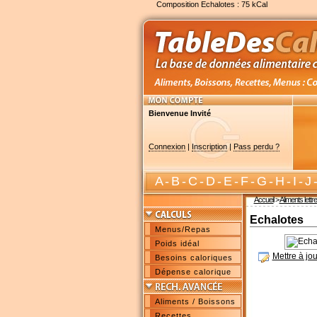
Composition Echalotes : 75 kCal
Bienvenue Invité
Connexion
|
Inscription
|
Pass perdu ?
A
-
B
-
C
-
D
-
E
-
F
-
G
-
H
-
I
-
J
Accueil
>
Aliments lettr
Echalotes
Menus/Repas
Poids idéal
Mettre à jou
Besoins caloriques
Dépense calorique
Aliments / Boissons
Recettes