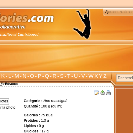
Ajouter un alimen
-
K
-
L
-
M
-
N
-
O
-
P
-
Q
-
R
-
S
-
T
-
U
-
V
-
W X Y Z
e E
>
Echalotes
Catégorie :
Non renseigné
Quantité :
100 g (ou ml)
r la photo
Calories :
75 kCal
Protides :
1.3 g
Lipides :
0 g
Glucides :
17 g