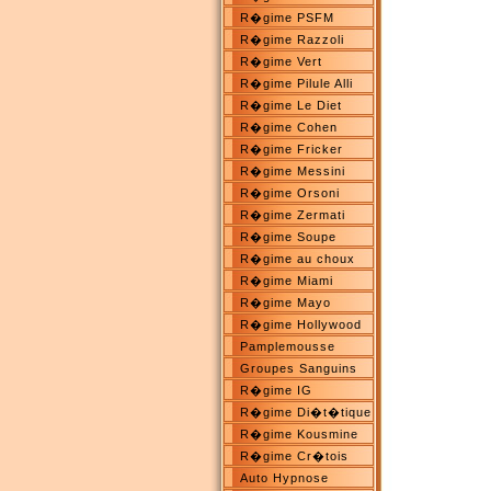
R�gime PSFM
R�gime Razzoli
R�gime Vert
R�gime Pilule Alli
R�gime Le Diet
R�gime Cohen
R�gime Fricker
R�gime Messini
R�gime Orsoni
R�gime Zermati
R�gime Soupe
R�gime au choux
R�gime Miami
R�gime Mayo
R�gime Hollywood
Pamplemousse
Groupes Sanguins
R�gime IG
R�gime Di�t�tique
R�gime Kousmine
R�gime Cr�tois
Auto Hypnose