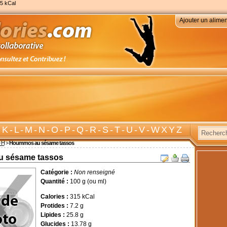
5 kCal
Ajouter un alimen
-
K
-
L
-
M
-
N
-
O
-
P
-
Q
-
R
-
S
-
T
-
U
-
V
-
W X Y Z
e H
>
Hoummos au sésame tassos
 sésame tassos
Catégorie :
Non renseigné
Quantité :
100 g (ou ml)
Calories :
315 kCal
Protides :
7.2 g
Lipides :
25.8 g
Glucides :
13.78 g