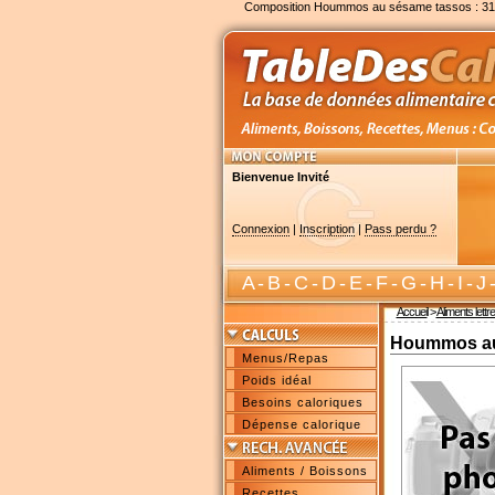
Composition Hoummos au sésame tassos : 31
Bienvenue Invité
Connexion
|
Inscription
|
Pass perdu ?
A
-
B
-
C
-
D
-
E
-
F
-
G
-
H
-
I
-
J
Accueil
>
Aliments lettr
Hoummos au
Menus/Repas
Poids idéal
Besoins caloriques
Dépense calorique
Aliments / Boissons
Recettes