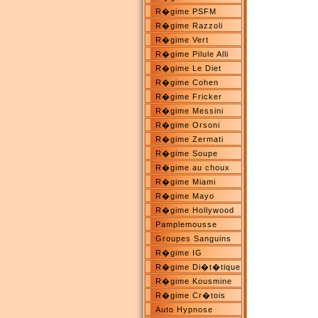
R�gime PSFM
R�gime Razzoli
R�gime Vert
R�gime Pilule Alli
R�gime Le Diet
R�gime Cohen
R�gime Fricker
R�gime Messini
R�gime Orsoni
R�gime Zermati
R�gime Soupe
R�gime au choux
R�gime Miami
R�gime Mayo
R�gime Hollywood
Pamplemousse
Groupes Sanguins
R�gime IG
R�gime Di�t�tique
R�gime Kousmine
R�gime Cr�tois
Auto Hypnose