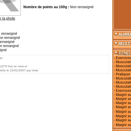
Nombre de points au 100g :
Non renseigné
r la photo
 renseigné
n renseigné
enseigné
n renseigné
igné
-
Exercices
�s:
-
Musculati
-
Musculati
 2270 fois ce mois-ci
-
Musculati
réée le 22/01/2007 par ninie
-
Pratiquer
-
Musculati
-
Musculat
-
Musculat
-
Exercices
-
Maigrir a
-
Maigrir a
-
Maigrir a
-
Maigrir av
-
Maigrir 
-
Maigrir a
-
Maigrir a
-
Maigrir a