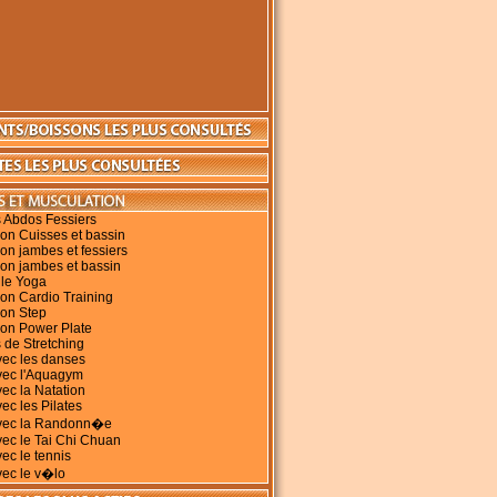
 Abdos Fessiers
on Cuisses et bassin
on jambes et fessiers
on jambes et bassin
 le Yoga
on Cardio Training
ion Step
ion Power Plate
 de Stretching
vec les danses
vec l'Aquagym
vec la Natation
ec les Pilates
avec la Randonn�e
vec le Tai Chi Chuan
vec le tennis
vec le v�lo