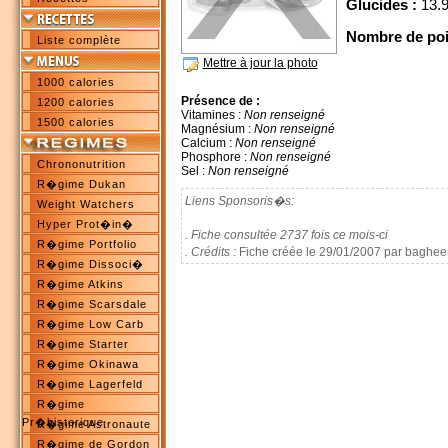
Glucides :
13.9
Nombre de poi
Liste complète
Mettre à jour la photo
1000 calories
Présence de :
1200 calories
Vitamines :
Non renseigné
1500 calories
Magnésium :
Non renseigné
Calcium :
Non renseigné
Phosphore :
Non renseigné
Chrononutrition
Sel :
Non renseigné
R�gime Dukan
Liens Sponsoris�s:
Weight Watchers
Hyper Prot�in�
. Fiche consultée 2737 fois ce mois-ci
R�gime Portfolio
. Crédits :
Fiche créée le 29/01/2007 par baghee
R�gime Dissoci�
R�gime Atkins
R�gime Scarsdale
R�gime Low Carb
R�gime Starter
R�gime Okinawa
R�gime Lagerfeld
R�gime
Pr�historique
R�gime Astronaute
R�gime de Gordon