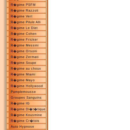
R�gime PSFM
R�gime Razzoli
R�gime Vert
R�gime Pilule Alli
R�gime Le Diet
R�gime Cohen
R�gime Fricker
R�gime Messini
R�gime Orsoni
R�gime Zermati
R�gime Soupe
R�gime au choux
R�gime Miami
R�gime Mayo
R�gime Hollywood
Pamplemousse
Groupes Sanguins
R�gime IG
R�gime Di�t�tique
R�gime Kousmine
R�gime Cr�tois
Auto Hypnose