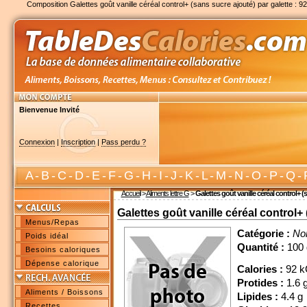
Composition Galettes goût vanille céréal control+ (sans sucre ajouté) par galette : 9
Bienvenue Invité
Connexion
|
Inscription
|
Pass perdu ?
A
-
B
-
C
-
D
-
E
-
F
-
G
-
H
-
I
-
J
-
K
-
L
-
M
-
N
-
O
-
P
-
Q
-
Accueil
>
Aliments lettre G
>
Galettes goût vanille céréal control+ (s
Galettes goût vanille céréal control+ 
Menus/Repas
Catégorie :
No
Poids idéal
Quantité :
100 
Besoins caloriques
Dépense calorique
Calories :
92 k
Protides :
1.6 
Aliments / Boissons
Lipides :
4.4 g
Recettes