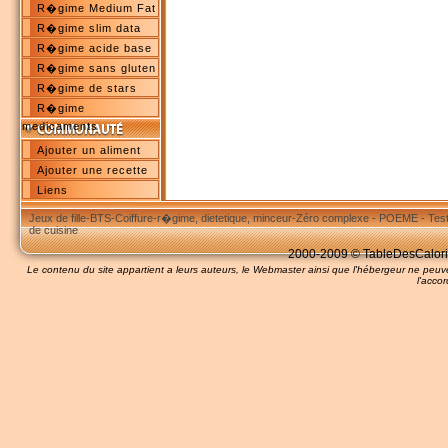
R�gime Medium Fat
R�gime slim data
R�gime acide base
R�gime sans gluten
R�gime de stars
R�gime
medicaments
Ajouter un aliment
Ajouter une recette
Liens
Jeux de fille
-
BTS
-
Coiffure
-
r�gime, dietetique, minceur
-
Zéro complexe
-
POEME
-
Tes
de cuisine
2000-2009 © TableDesCalories
Le contenu du site appartient a leurs auteurs, le Webmaster ainsi que l'hébergeur ne pe
l'accor