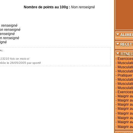
Nombre de points au 100g :
Non renseigné
 renseigné
n renseigné
enseigné
n renseigné
igné
�s:
-
Exercices
 13210 fois ce mois-ci
-
Musculati
réée le 26/05/2005 par sportif
-
Musculati
-
Musculati
-
Pratiquer
-
Musculati
-
Musculat
-
Musculat
-
Exercices
-
Maigrir a
-
Maigrir a
-
Maigrir a
-
Maigrir av
-
Maigrir 
-
Maigrir a
-
Maigrir a
-
Maigrir a