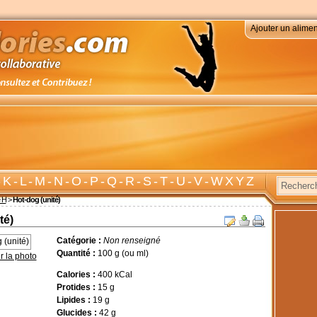
Ajouter un alimen
-
K
-
L
-
M
-
N
-
O
-
P
-
Q
-
R
-
S
-
T
-
U
-
V
-
W X Y Z
e H
>
Hot-dog (unité)
té)
Catégorie :
Non renseigné
Quantité :
100 g (ou ml)
r la photo
Calories :
400 kCal
Protides :
15 g
Lipides :
19 g
Glucides :
42 g