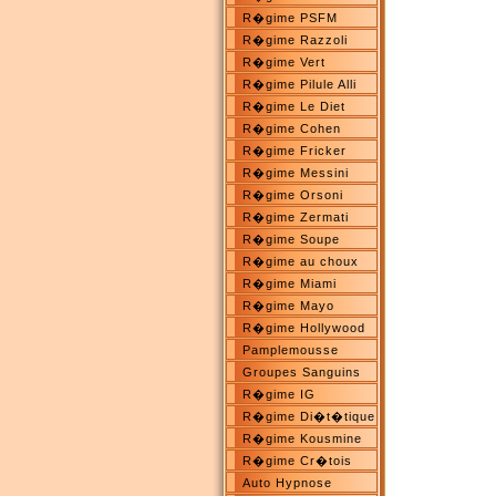
R�gime PSFM
R�gime Razzoli
R�gime Vert
R�gime Pilule Alli
R�gime Le Diet
R�gime Cohen
R�gime Fricker
R�gime Messini
R�gime Orsoni
R�gime Zermati
R�gime Soupe
R�gime au choux
R�gime Miami
R�gime Mayo
R�gime Hollywood
Pamplemousse
Groupes Sanguins
R�gime IG
R�gime Di�t�tique
R�gime Kousmine
R�gime Cr�tois
Auto Hypnose