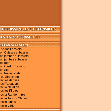
 Abdos Fessiers
on Cuisses et bassin
on jambes et fessiers
on jambes et bassin
 le Yoga
on Cardio Training
ion Step
ion Power Plate
 de Stretching
vec les danses
vec l'Aquagym
vec la Natation
ec les Pilates
avec la Randonn�e
vec le Tai Chi Chuan
vec le tennis
vec le v�lo