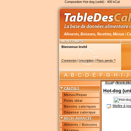
Composition Hot-dog (unité) : 400 kCal
Bienvenue Invité
Connexion
|
Inscription
|
Pass perdu ?
A
-
B
-
C
-
D
-
E
-
F
-
G
-
H
-
I
-
J
Accueil
>
Aliments lettr
Hot-dog (uni
Menus/Repas
Poids idéal
Mettre à jou
Besoins caloriques
Dépense calorique
Aliments / Boissons
Recettes