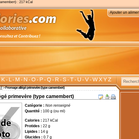
camembert) : 217 kCal
Ajouter un alimen
-
K
-
L
-
M
-
N
-
O
-
P
-
Q
-
R
-
S
-
T
-
U
-
V
-
W X Y Z
e F
>
Fromage allégé primevère (type camembert)
égé primevère (type camembert)
Catégorie :
Non renseigné
Quantité :
100 g (ou ml)
Calories :
217 kCal
Protides :
22 g
Lipides :
14 g
Glucides :
0.7 g