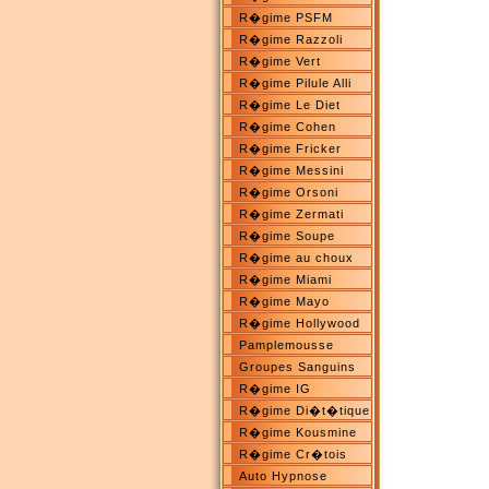
R�gime PSFM
R�gime Razzoli
R�gime Vert
R�gime Pilule Alli
R�gime Le Diet
R�gime Cohen
R�gime Fricker
R�gime Messini
R�gime Orsoni
R�gime Zermati
R�gime Soupe
R�gime au choux
R�gime Miami
R�gime Mayo
R�gime Hollywood
Pamplemousse
Groupes Sanguins
R�gime IG
R�gime Di�t�tique
R�gime Kousmine
R�gime Cr�tois
Auto Hypnose