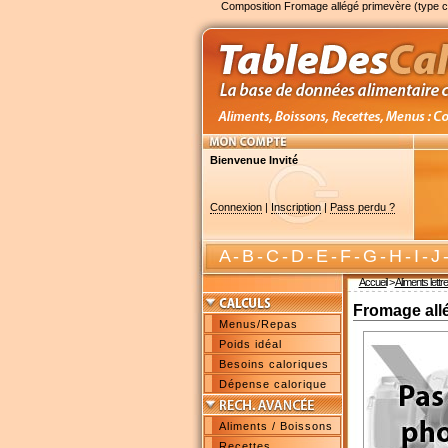
Composition Fromage allégé primevère (type 
Bienvenue Invité
Connexion
|
Inscription
|
Pass perdu ?
A
-
B
-
C
-
D
-
E
-
F
-
G
-
H
-
I
-
J
Accueil
>
Aliments lettr
Fromage all
Menus/Repas
Poids idéal
Besoins caloriques
Dépense calorique
Aliments / Boissons
Recettes