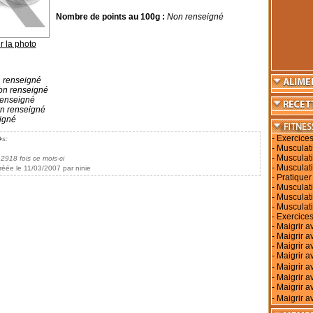
Nombre de points au 100g :
Non renseigné
r la photo
 renseigné
n renseigné
enseigné
n renseigné
igné
-
Exercices
�s:
-
Musculati
-
Musculati
 2918 fois ce mois-ci
-
Musculati
réée le 11/03/2007 par ninie
-
Pratiquer
-
Musculati
-
Musculat
-
Musculat
-
Exercices
-
Maigrir a
-
Maigrir a
-
Maigrir a
-
Maigrir av
-
Maigrir 
-
Maigrir a
-
Maigrir a
-
Maigrir a