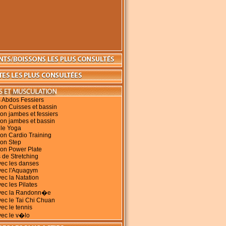
 Abdos Fessiers
on Cuisses et bassin
on jambes et fessiers
on jambes et bassin
 le Yoga
on Cardio Training
ion Step
ion Power Plate
 de Stretching
vec les danses
vec l'Aquagym
vec la Natation
ec les Pilates
avec la Randonn�e
vec le Tai Chi Chuan
vec le tennis
vec le v�lo