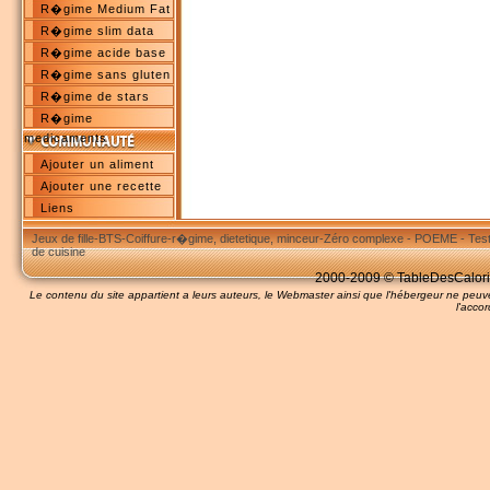
R�gime Medium Fat
R�gime slim data
R�gime acide base
R�gime sans gluten
R�gime de stars
R�gime
medicaments
Ajouter un aliment
Ajouter une recette
Liens
Jeux de fille
-
BTS
-
Coiffure
-
r�gime, dietetique, minceur
-
Zéro complexe
-
POEME
-
Tes
de cuisine
2000-2009 © TableDesCalories
Le contenu du site appartient a leurs auteurs, le Webmaster ainsi que l'hébergeur ne pe
l'accor