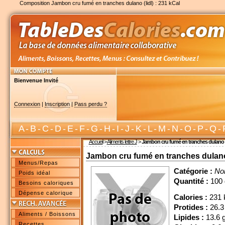
Composition Jambon cru fumé en tranches dulano (lidl) : 231 kCal
Bienvenue Invité
Connexion
|
Inscription
|
Pass perdu ?
A
-
B
-
C
-
D
-
E
-
F
-
G
-
H
-
I
-
J
-
K
-
L
-
M
-
N
-
O
-
P
-
Q
-
Accueil
>
Aliments lettre J
>
Jambon cru fumé en tranches dulano (l
Jambon cru fumé en tranches dulano 
Menus/Repas
Catégorie :
No
Poids idéal
Quantité :
100 
Besoins caloriques
Dépense calorique
Calories :
231 
Protides :
26.3
Aliments / Boissons
Lipides :
13.6 
Recettes