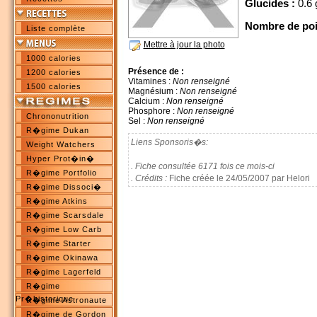
Glucides :
0.6 
Nombre de poi
Liste complète
Mettre à jour la photo
1000 calories
Présence de :
1200 calories
Vitamines :
Non renseigné
1500 calories
Magnésium :
Non renseigné
Calcium :
Non renseigné
Phosphore :
Non renseigné
Chrononutrition
Sel :
Non renseigné
R�gime Dukan
Liens Sponsoris�s:
Weight Watchers
Hyper Prot�in�
. Fiche consultée 6171 fois ce mois-ci
R�gime Portfolio
. Crédits :
Fiche créée le 24/05/2007 par Helori
R�gime Dissoci�
R�gime Atkins
R�gime Scarsdale
R�gime Low Carb
R�gime Starter
R�gime Okinawa
R�gime Lagerfeld
R�gime
Pr�historique
R�gime Astronaute
R�gime de Gordon