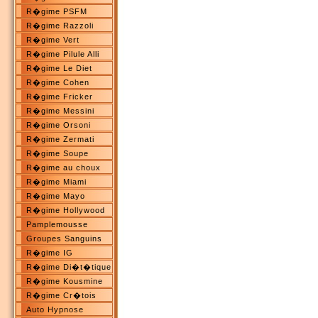
R�gime PSFM
R�gime Razzoli
R�gime Vert
R�gime Pilule Alli
R�gime Le Diet
R�gime Cohen
R�gime Fricker
R�gime Messini
R�gime Orsoni
R�gime Zermati
R�gime Soupe
R�gime au choux
R�gime Miami
R�gime Mayo
R�gime Hollywood
Pamplemousse
Groupes Sanguins
R�gime IG
R�gime Di�t�tique
R�gime Kousmine
R�gime Cr�tois
Auto Hypnose