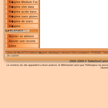
R�gime Medium Fat
R�gime slim data
R�gime acide base
R�gime sans gluten
R�gime de stars
R�gime
medicaments
Ajouter un aliment
Ajouter une recette
Liens
Jeux de fille
-
BTS
-
Coiffure
-
r�gime, dietetique, minceur
-
Zéro complexe
-
POEME
-
Tes
de cuisine
2000-2009 © TableDesCalories
Le contenu du site appartient a leurs auteurs, le Webmaster ainsi que l'hébergeur ne pe
l'accor