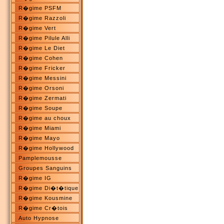
R�gime PSFM
R�gime Razzoli
R�gime Vert
R�gime Pilule Alli
R�gime Le Diet
R�gime Cohen
R�gime Fricker
R�gime Messini
R�gime Orsoni
R�gime Zermati
R�gime Soupe
R�gime au choux
R�gime Miami
R�gime Mayo
R�gime Hollywood
Pamplemousse
Groupes Sanguins
R�gime IG
R�gime Di�t�tique
R�gime Kousmine
R�gime Cr�tois
Auto Hypnose