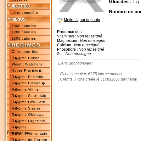
Glucides :
1 g
Nombre de poi
Liste complète
Mettre à jour la photo
1000 calories
Présence de :
1200 calories
Vitamines :
Non renseigné
1500 calories
Magnésium :
Non renseigné
Calcium :
Non renseigné
Phosphore :
Non renseigné
Chrononutrition
Sel :
Non renseigné
R�gime Dukan
Liens Sponsoris�s:
Weight Watchers
Hyper Prot�in�
. Fiche consultée 6375 fois ce mois-ci
R�gime Portfolio
. Crédits :
Fiche créée le 31/05/2007 par helori
R�gime Dissoci�
R�gime Atkins
R�gime Scarsdale
R�gime Low Carb
R�gime Starter
R�gime Okinawa
R�gime Lagerfeld
R�gime
Pr�historique
R�gime Astronaute
R�gime de Gordon