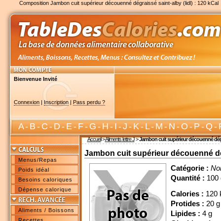
Composition Jambon cuit supérieur découenné dégraissé saint-alby (lidl) : 120 kCal
Bienvenue Invité
Connexion
|
Inscription
|
Pass perdu ?
A
-
B
-
C
-
D
-
E
-
F
-
G
-
H
-
I
-
J
-
K
-
L
-
M
-
N
-
O
-
P
-
Q
-
Accueil
>
Aliments lettre J
>
Jambon cuit supérieur découenné dégra
Jambon cuit supérieur découenné dég
Menus/Repas
Catégorie :
No
Poids idéal
Quantité :
100 
Besoins caloriques
Dépense calorique
Calories :
120 
Protides :
20 g
Aliments / Boissons
Lipides :
4 g
Recettes