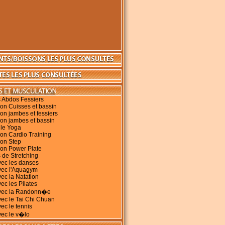
 Abdos Fessiers
on Cuisses et bassin
on jambes et fessiers
on jambes et bassin
 le Yoga
on Cardio Training
ion Step
ion Power Plate
 de Stretching
vec les danses
vec l'Aquagym
vec la Natation
ec les Pilates
avec la Randonn�e
vec le Tai Chi Chuan
vec le tennis
vec le v�lo