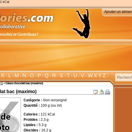
1 kCal
Ajouter un alimen
-
K
-
L
-
M
-
N
-
O
-
P
-
Q
-
R
-
S
-
T
-
U
-
V
-
W X Y Z
e G
>
Glace chocolat bac (maximo)
lat bac (maximo)
Catégorie :
Non renseigné
Quantité :
100 g (ou ml)
Calories :
121 kCal
Protides :
2.3 g
Lipides :
5.3 g
Glucides :
16.2 g