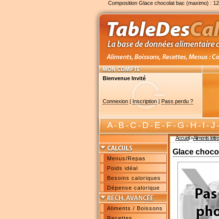
Composition Glace chocolat bac (maximo) : 12
Bienvenue Invité
Connexion
|
Inscription
|
Pass perdu ?
A
-
B
-
C
-
D
-
E
-
F
-
G
-
H
-
I
-
J
Accueil
>
Aliments lettr
Glace choco
Menus/Repas
Poids idéal
Besoins caloriques
Dépense calorique
Aliments / Boissons
Recettes