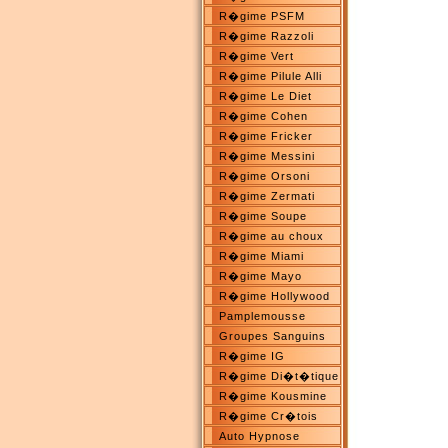
R�gime PSFM
R�gime Razzoli
R�gime Vert
R�gime Pilule Alli
R�gime Le Diet
R�gime Cohen
R�gime Fricker
R�gime Messini
R�gime Orsoni
R�gime Zermati
R�gime Soupe
R�gime au choux
R�gime Miami
R�gime Mayo
R�gime Hollywood
Pamplemousse
Groupes Sanguins
R�gime IG
R�gime Di�t�tique
R�gime Kousmine
R�gime Cr�tois
Auto Hypnose