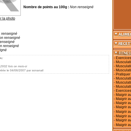
Nombre de points au 100g :
Non renseigné
r la photo
 renseigné
n renseigné
enseigné
n renseigné
igné
-
Exercices
�s:
-
Musculati
-
Musculati
 2932 fois ce mois-ci
-
Musculati
réée le 04/06/2007 par sonanail
-
Pratiquer
-
Musculati
-
Musculat
-
Musculat
-
Exercices
-
Maigrir a
-
Maigrir a
-
Maigrir a
-
Maigrir av
-
Maigrir 
-
Maigrir a
-
Maigrir a
-
Maigrir a