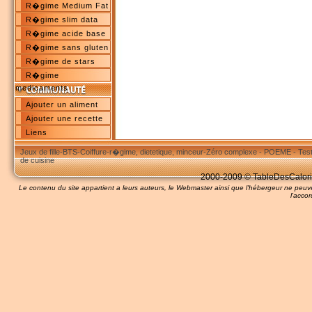
R�gime Medium Fat
R�gime slim data
R�gime acide base
R�gime sans gluten
R�gime de stars
R�gime
medicaments
Ajouter un aliment
Ajouter une recette
Liens
Jeux de fille
-
BTS
-
Coiffure
-
r�gime, dietetique, minceur
-
Zéro complexe
-
POEME
-
Tes
de cuisine
2000-2009 © TableDesCalories
Le contenu du site appartient a leurs auteurs, le Webmaster ainsi que l'hébergeur ne pe
l'accor