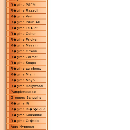
R�gime PSFM
R�gime Razzoli
R�gime Vert
R�gime Pilule Alli
R�gime Le Diet
R�gime Cohen
R�gime Fricker
R�gime Messini
R�gime Orsoni
R�gime Zermati
R�gime Soupe
R�gime au choux
R�gime Miami
R�gime Mayo
R�gime Hollywood
Pamplemousse
Groupes Sanguins
R�gime IG
R�gime Di�t�tique
R�gime Kousmine
R�gime Cr�tois
Auto Hypnose