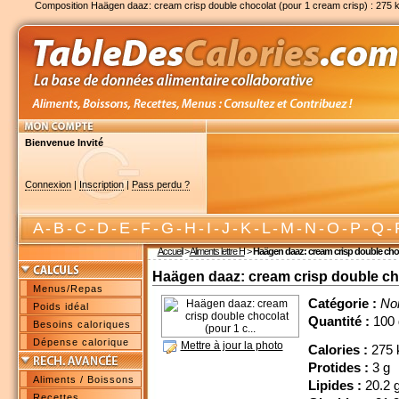
Composition Haägen daaz: cream crisp double chocolat (pour 1 cream crisp) : 275 
Bienvenue Invité
Connexion
|
Inscription
|
Pass perdu ?
A
-
B
-
C
-
D
-
E
-
F
-
G
-
H
-
I
-
J
-
K
-
L
-
M
-
N
-
O
-
P
-
Q
-
Accueil
>
Aliments lettre H
>
Haägen daaz: cream crisp double choco
Haägen daaz: cream crisp double choc
Menus/Repas
Catégorie :
No
Poids idéal
Quantité :
100 
Besoins caloriques
Dépense calorique
Mettre à jour la photo
Calories :
275 
Protides :
3 g
Aliments / Boissons
Lipides :
20.2 
Recettes