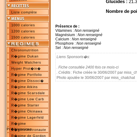
Glucides :
21.3
Nombre de poi
Liste complète
1000 calories
Présence de :
Vitamines :
Non renseigné
1200 calories
Magnésium :
Non renseigné
1500 calories
Calcium :
Non renseigné
Phosphore :
Non renseigné
Sel :
Non renseigné
Chrononutrition
R�gime Dukan
Liens Sponsoris�s:
Weight Watchers
. Fiche consultée 2400 fois ce mois-ci
Hyper Prot�in�
. Crédits :
Fiche créée le 30/06/2007 par miss_c
R�gime Portfolio
Photo ajoutée le 30/06/2007 par miss_chatchat
R�gime Dissoci�
R�gime Atkins
R�gime Scarsdale
R�gime Low Carb
R�gime Starter
R�gime Okinawa
R�gime Lagerfeld
R�gime
Pr�historique
R�gime Astronaute
R�gime de Gordon