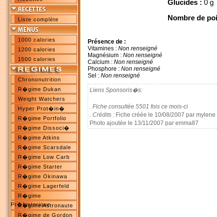
Glucides :
0 g
Nombre de poi
Liste complète
1000 calories
Présence de :
Vitamines :
Non renseigné
1200 calories
Magnésium :
Non renseigné
1500 calories
Calcium :
Non renseigné
Phosphore :
Non renseigné
Sel :
Non renseigné
Chrononutrition
R�gime Dukan
Liens Sponsoris�s:
Weight Watchers
. Fiche consultée 5501 fois ce mois-ci
Hyper Prot�in�
. Crédits :
Fiche créée le 10/08/2007 par mylene
R�gime Portfolio
Photo ajoutée le 13/11/2007 par emma87
R�gime Dissoci�
R�gime Atkins
R�gime Scarsdale
R�gime Low Carb
R�gime Starter
R�gime Okinawa
R�gime Lagerfeld
R�gime
Pr�historique
R�gime Astronaute
R�gime de Gordon