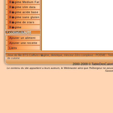
R�gime Medium Fat
R�gime slim data
R�gime acide base
R�gime sans gluten
R�gime de stars
R�gime
medicaments
Ajouter un aliment
Ajouter une recette
Liens
Jeux de fille
-
BTS
-
Coiffure
-
r�gime, dietetique, minceur
-
Zéro complexe
-
POEME
-
Tes
de cuisine
2000-2009 © TableDesCalories
Le contenu du site appartient a leurs auteurs, le Webmaster ainsi que l'hébergeur ne pe
l'accor