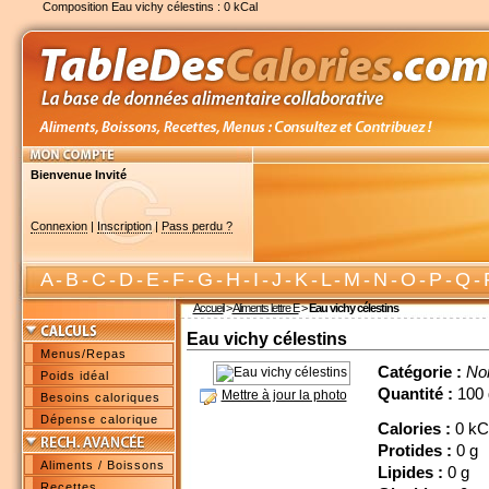
Composition Eau vichy célestins : 0 kCal
Bienvenue Invité
Connexion
|
Inscription
|
Pass perdu ?
A
-
B
-
C
-
D
-
E
-
F
-
G
-
H
-
I
-
J
-
K
-
L
-
M
-
N
-
O
-
P
-
Q
-
Accueil
>
Aliments lettre E
>
Eau vichy célestins
Eau vichy célestins
Menus/Repas
Catégorie :
No
Poids idéal
Quantité :
100 
Mettre à jour la photo
Besoins caloriques
Dépense calorique
Calories :
0 kC
Protides :
0 g
Aliments / Boissons
Lipides :
0 g
Recettes