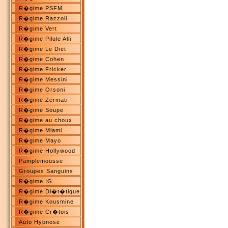
R�gime PSFM
R�gime Razzoli
R�gime Vert
R�gime Pilule Alli
R�gime Le Diet
R�gime Cohen
R�gime Fricker
R�gime Messini
R�gime Orsoni
R�gime Zermati
R�gime Soupe
R�gime au choux
R�gime Miami
R�gime Mayo
R�gime Hollywood
Pamplemousse
Groupes Sanguins
R�gime IG
R�gime Di�t�tique
R�gime Kousmine
R�gime Cr�tois
Auto Hypnose