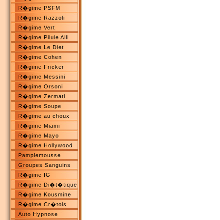
R�gime PSFM
R�gime Razzoli
R�gime Vert
R�gime Pilule Alli
R�gime Le Diet
R�gime Cohen
R�gime Fricker
R�gime Messini
R�gime Orsoni
R�gime Zermati
R�gime Soupe
R�gime au choux
R�gime Miami
R�gime Mayo
R�gime Hollywood
Pamplemousse
Groupes Sanguins
R�gime IG
R�gime Di�t�tique
R�gime Kousmine
R�gime Cr�tois
Auto Hypnose