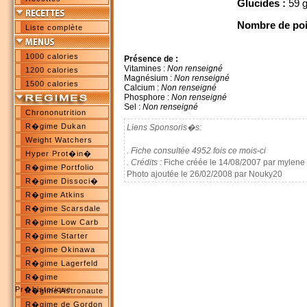
Glucides :
59 
Nombre de poi
Liste complète
1000 calories
Présence de :
Vitamines :
Non renseigné
1200 calories
Magnésium :
Non renseigné
1500 calories
Calcium :
Non renseigné
Phosphore :
Non renseigné
Sel :
Non renseigné
Chrononutrition
R�gime Dukan
Liens Sponsoris�s:
Weight Watchers
. Fiche consultée 4952 fois ce mois-ci
Hyper Prot�in�
. Crédits :
Fiche créée le 14/08/2007 par mylene
R�gime Portfolio
Photo ajoutée le 26/02/2008 par Nouky20
R�gime Dissoci�
R�gime Atkins
R�gime Scarsdale
R�gime Low Carb
R�gime Starter
R�gime Okinawa
R�gime Lagerfeld
R�gime
Pr�historique
R�gime Astronaute
R�gime de Gordon