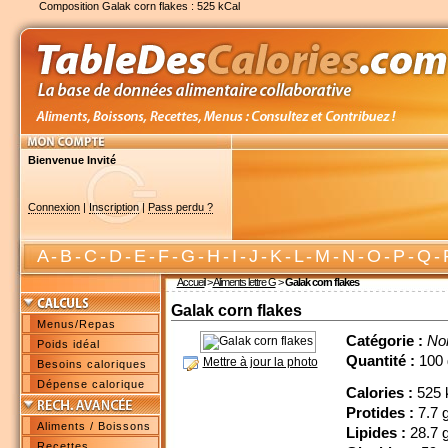
Composition Galak corn flakes : 525 kCal
Bienvenue Invité
Connexion
|
Inscription
|
Pass perdu ?
A
-
B
-
C
-
D
-
E
-
F
-
G
-
H
-
I
-
J
-
K
-
L
-
M
-
N
-
O
-
P
-
Q
-
Accueil
>
Aliments lettre G
>
Galak corn flakes
Galak corn flakes
Menus/Repas
Catégorie :
No
Poids idéal
Quantité :
100 
Mettre à jour la photo
Besoins caloriques
Dépense calorique
Calories :
525 
Protides :
7.7 
Aliments / Boissons
Lipides :
28.7 
Recettes