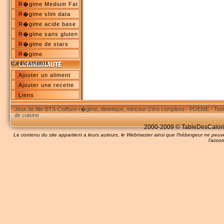
R�gime Medium Fat
R�gime slim data
R�gime acide base
R�gime sans gluten
R�gime de stars
R�gime
medicaments
Ajouter un aliment
Ajouter une recette
Liens
Jeux de fille
-
BTS
-
Coiffure
-
r�gime, dietetique, minceur
-
Zéro complexe
-
POEME
-
Tes
de cuisine
2000-2009 © TableDesCalories
Le contenu du site appartient a leurs auteurs, le Webmaster ainsi que l'hébergeur ne pe
l'accor