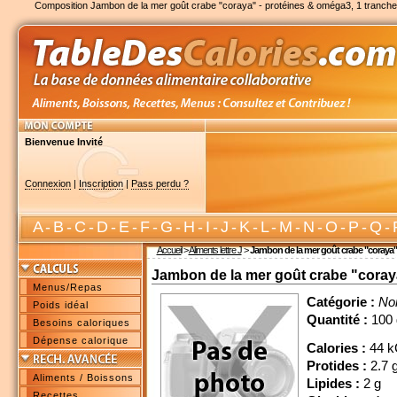
Composition Jambon de la mer goût crabe "coraya" - protéines & oméga3, 1 tranche 
Bienvenue Invité
Connexion
|
Inscription
|
Pass perdu ?
A
-
B
-
C
-
D
-
E
-
F
-
G
-
H
-
I
-
J
-
K
-
L
-
M
-
N
-
O
-
P
-
Q
-
Accueil
>
Aliments lettre J
>
Jambon de la mer goût crabe "coraya" -
Jambon de la mer goût crabe "coraya"
Menus/Repas
Catégorie :
No
Poids idéal
Quantité :
100 
Besoins caloriques
Dépense calorique
Calories :
44 k
Protides :
2.7 
Aliments / Boissons
Lipides :
2 g
Recettes