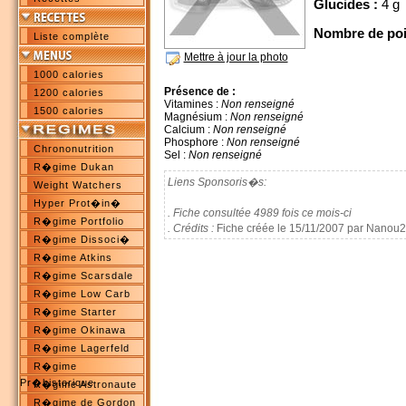
Glucides :
4 g
Nombre de poi
Liste complète
Mettre à jour la photo
1000 calories
Présence de :
1200 calories
Vitamines :
Non renseigné
1500 calories
Magnésium :
Non renseigné
Calcium :
Non renseigné
Phosphore :
Non renseigné
Chrononutrition
Sel :
Non renseigné
R�gime Dukan
Liens Sponsoris�s:
Weight Watchers
Hyper Prot�in�
. Fiche consultée 4989 fois ce mois-ci
R�gime Portfolio
. Crédits :
Fiche créée le 15/11/2007 par Nanou
R�gime Dissoci�
R�gime Atkins
R�gime Scarsdale
R�gime Low Carb
R�gime Starter
R�gime Okinawa
R�gime Lagerfeld
R�gime
Pr�historique
R�gime Astronaute
R�gime de Gordon