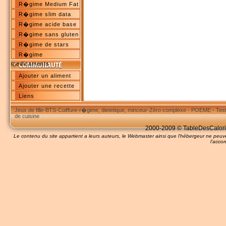
R�gime Medium Fat
R�gime slim data
R�gime acide base
R�gime sans gluten
R�gime de stars
R�gime
medicaments
Ajouter un aliment
Ajouter une recette
Liens
Jeux de fille
-
BTS
-
Coiffure
-
r�gime, dietetique, minceur
-
Zéro complexe
-
POEME
-
Tes
de cuisine
2000-2009 © TableDesCalories
Le contenu du site appartient a leurs auteurs, le Webmaster ainsi que l'hébergeur ne pe
l'accor