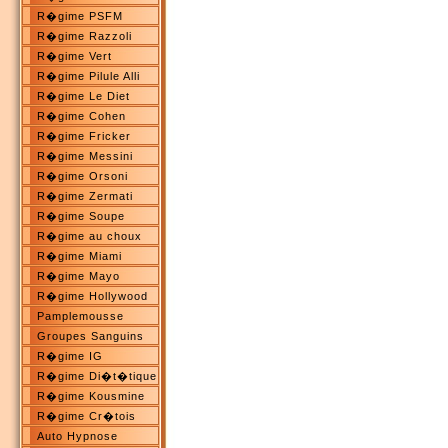
R�gime PSFM
R�gime Razzoli
R�gime Vert
R�gime Pilule Alli
R�gime Le Diet
R�gime Cohen
R�gime Fricker
R�gime Messini
R�gime Orsoni
R�gime Zermati
R�gime Soupe
R�gime au choux
R�gime Miami
R�gime Mayo
R�gime Hollywood
Pamplemousse
Groupes Sanguins
R�gime IG
R�gime Di�t�tique
R�gime Kousmine
R�gime Cr�tois
Auto Hypnose