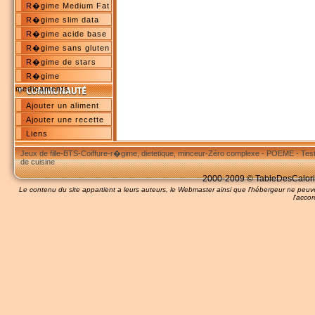
R�gime Medium Fat
R�gime slim data
R�gime acide base
R�gime sans gluten
R�gime de stars
R�gime
medicaments
Ajouter un aliment
Ajouter une recette
Liens
Jeux de fille
-
BTS
-
Coiffure
-
r�gime, dietetique, minceur
-
Zéro complexe
-
POEME
-
Tes
de cuisine
2000-2009 © TableDesCalories
Le contenu du site appartient a leurs auteurs, le Webmaster ainsi que l'hébergeur ne pe
l'accor