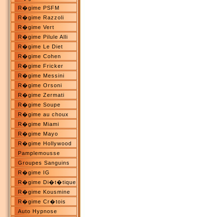
R�gime PSFM
R�gime Razzoli
R�gime Vert
R�gime Pilule Alli
R�gime Le Diet
R�gime Cohen
R�gime Fricker
R�gime Messini
R�gime Orsoni
R�gime Zermati
R�gime Soupe
R�gime au choux
R�gime Miami
R�gime Mayo
R�gime Hollywood
Pamplemousse
Groupes Sanguins
R�gime IG
R�gime Di�t�tique
R�gime Kousmine
R�gime Cr�tois
Auto Hypnose