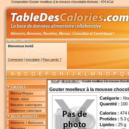
Composition Gouter moelleux à la mousse chocolatée Azimuts : 474 kCal
Bienvenue Invité
Connexion
|
Inscription
|
Pass perdu ?
A
-
B
-
C
-
D
-
E
-
F
-
G
-
H
-
I
-
J
-
K
-
L
-
M
-
N
-
O
-
P
-
Q
-
Accueil
>
Aliments lettre G
>
Gouter moelleux à la mousse chocol
Gouter moelleux à la mousse chocol
Menus/Repas
Catégorie :
No
Poids idéal
Quantité :
100 
Besoins caloriques
Dépense calorique
Calories :
474 
Protides :
5.3 
Aliments / Boissons
Lipides :
25 g
Recettes