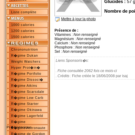
Glucides :
57 
Nombre de poi
Liste complète
Mettre à jour la photo
1000 calories
Présence de :
1200 calories
Vitamines :
Non renseigné
1500 calories
Magnésium :
Non renseigné
Calcium :
Non renseigné
Phosphore :
Non renseigné
Chrononutrition
Sel :
Non renseigné
R�gime Dukan
Liens Sponsoris�s:
Weight Watchers
Hyper Prot�in�
. Fiche consultée 2062 fois ce mois-ci
R�gime Portfolio
. Crédits :
Fiche créée le 18/06/2008 par isaj
R�gime Dissoci�
R�gime Atkins
R�gime Scarsdale
R�gime Low Carb
R�gime Starter
R�gime Okinawa
R�gime Lagerfeld
R�gime
Pr�historique
R�gime Astronaute
R�gime de Gordon