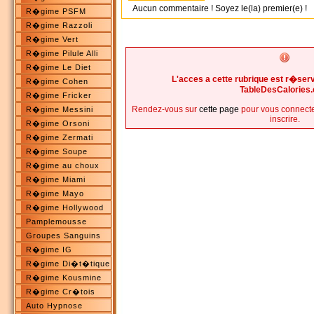
Aucun commentaire ! Soyez le(la) premier(e) !
R�gime PSFM
R�gime Razzoli
R�gime Vert
R�gime Pilule Alli
R�gime Le Diet
L'acces a cette rubrique est r�s
R�gime Cohen
TableDesCalories
R�gime Fricker
Rendez-vous sur
cette page
pour vous connecte
R�gime Messini
inscrire.
R�gime Orsoni
R�gime Zermati
R�gime Soupe
R�gime au choux
R�gime Miami
R�gime Mayo
R�gime Hollywood
Pamplemousse
Groupes Sanguins
R�gime IG
R�gime Di�t�tique
R�gime Kousmine
R�gime Cr�tois
Auto Hypnose