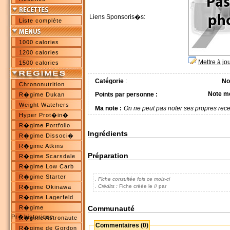
Liens Sponsoris�s:
Liste complète
1000 calories
1200 calories
Mettre à jo
1500 calories
Catégorie
:
No
Chrononutrition
Note m
Points par personne :
R�gime Dukan
Weight Watchers
Ma note :
On ne peut pas noter ses propres rece
Hyper Prot�in�
R�gime Portfolio
Ingrédients
R�gime Dissoci�
R�gime Atkins
Préparation
R�gime Scarsdale
R�gime Low Carb
R�gime Starter
. Fiche consultée fois ce mois-ci
. Crédits :
Fiche créée le // par
R�gime Okinawa
R�gime Lagerfeld
Communauté
R�gime
Pr�historique
R�gime Astronaute
Commentaires (0)
R�gime de Gordon