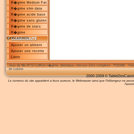
R�gime Medium Fat
R�gime slim data
R�gime acide base
R�gime sans gluten
R�gime de stars
R�gime
medicaments
Ajouter un aliment
Ajouter une recette
Liens
Jeux de fille
-
BTS
-
Coiffure
-
r�gime, dietetique, minceur
-
Zéro complexe
-
POEME
-
Tes
de cuisine
2000-2009 © TableDesCalories
Le contenu du site appartient a leurs auteurs, le Webmaster ainsi que l'hébergeur ne pe
l'accor