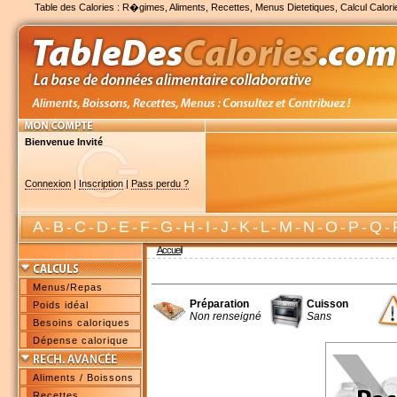
Table des Calories : R�gimes, Aliments, Recettes, Menus Dietetiques, Calcul Calori
Bienvenue Invité
Connexion
|
Inscription
|
Pass perdu ?
A
-
B
-
C
-
D
-
E
-
F
-
G
-
H
-
I
-
J
-
K
-
L
-
M
-
N
-
O
-
P
-
Q
-
Accueil
Menus/Repas
Préparation
Cuisson
Poids idéal
Non renseigné
Sans
Besoins caloriques
Dépense calorique
Aliments / Boissons
Recettes