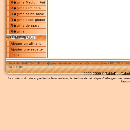
R�gime Medium Fat
R�gime slim data
R�gime acide base
R�gime sans gluten
R�gime de stars
R�gime
medicaments
Ajouter un aliment
Ajouter une recette
Liens
Jeux de fille
-
BTS
-
Coiffure
-
r�gime, dietetique, minceur
-
Zéro complexe
-
POEME
-
Tes
de cuisine
2000-2009 © TableDesCalories
Le contenu du site appartient a leurs auteurs, le Webmaster ainsi que l'hébergeur ne pe
l'accor