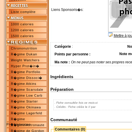
Liens Sponsoris�s:
Liste complète
1000 calories
1200 calories
Mettre à jo
1500 calories
Catégorie
:
No
Chrononutrition
Note m
Points par personne :
R�gime Dukan
Weight Watchers
Ma note :
On ne peut pas noter ses propres rece
Hyper Prot�in�
R�gime Portfolio
Ingrédients
R�gime Dissoci�
R�gime Atkins
Préparation
R�gime Scarsdale
R�gime Low Carb
R�gime Starter
. Fiche consultée fois ce mois-ci
. Crédits :
Fiche créée le // par
R�gime Okinawa
R�gime Lagerfeld
Communauté
R�gime
Pr�historique
R�gime Astronaute
Commentaires (0)
R�gime de Gordon