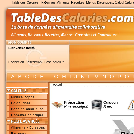
Table des Calories : R�gimes, Aliments, Recettes, Menus Dietetiques, Calcul Calori
Bienvenue Invité
Connexion
|
Inscription
|
Pass perdu ?
A
-
B
-
C
-
D
-
E
-
F
-
G
-
H
-
I
-
J
-
K
-
L
-
M
-
N
-
O
-
P
-
Q
-
Accueil
Menus/Repas
Préparation
Cuisson
Poids idéal
Non renseigné
Sans
Besoins caloriques
Dépense calorique
Aliments / Boissons
Recettes