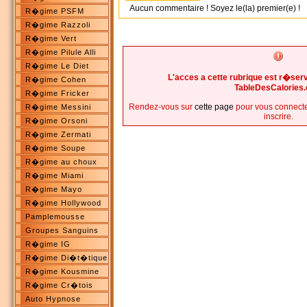
Aucun commentaire ! Soyez le(la) premier(e) !
R�gime PSFM
R�gime Razzoli
R�gime Vert
R�gime Pilule Alli
R�gime Le Diet
L'acces a cette rubrique est r�s
R�gime Cohen
TableDesCalories
R�gime Fricker
Rendez-vous sur
cette page
pour vous connecte
R�gime Messini
inscrire.
R�gime Orsoni
R�gime Zermati
R�gime Soupe
R�gime au choux
R�gime Miami
R�gime Mayo
R�gime Hollywood
Pamplemousse
Groupes Sanguins
R�gime IG
R�gime Di�t�tique
R�gime Kousmine
R�gime Cr�tois
Auto Hypnose