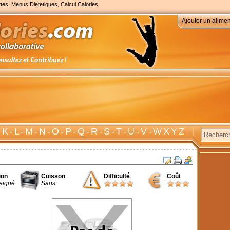
tes, Menus Dietetiques, Calcul Calories
Ajouter un alimen
-
K
-
L
-
M
-
N
-
O
-
P
-
Q
-
R
-
S
-
T
-
U
-
V
-
W X Y Z
ion
Cuisson
Difficulté
Coût
eigné
Sans