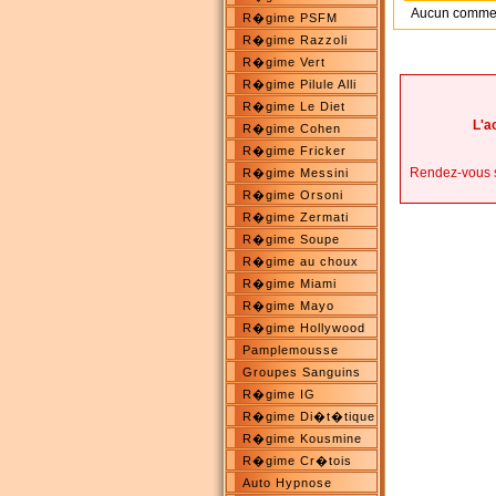
Aucun commenta
R�gime PSFM
R�gime Razzoli
R�gime Vert
R�gime Pilule Alli
R�gime Le Diet
L'a
R�gime Cohen
R�gime Fricker
Rendez-vous 
R�gime Messini
R�gime Orsoni
R�gime Zermati
R�gime Soupe
R�gime au choux
R�gime Miami
R�gime Mayo
R�gime Hollywood
Pamplemousse
Groupes Sanguins
R�gime IG
R�gime Di�t�tique
R�gime Kousmine
R�gime Cr�tois
Auto Hypnose