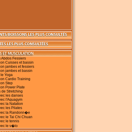
s Abdos Fessiers
on Cuisses et bassin
on jambes et fessiers
ion jambes et bassin
 le Yoga
on Cardio Training
ion Step
ion Power Plate
 de Stretching
vec les danses
avec l'Aquagym
vec la Natation
vec les Pilates
avec la Randonn�e
vec le Tai Chi Chuan
vec le tennis
vec le v�lo