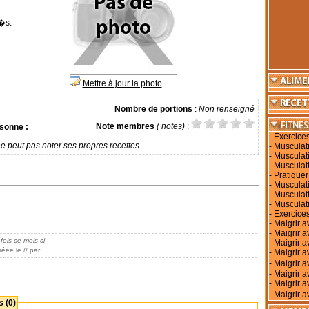
�s:
Mettre à jour la photo
Nombre de portions
:
Non renseigné
Note membres
( notes)
:
sonne :
-
Exercice
e peut pas noter ses propres recettes
-
Musculati
-
Musculati
-
Musculat
-
Pratiquer
-
Musculati
-
Musculat
-
Musculat
-
Exercices
-
Maigrir a
-
Maigrir 
fois ce mois-ci
-
Maigrir a
éée le // par
-
Maigrir a
-
Maigrir 
-
Maigrir a
-
Maigrir a
-
Maigrir a
 (0)