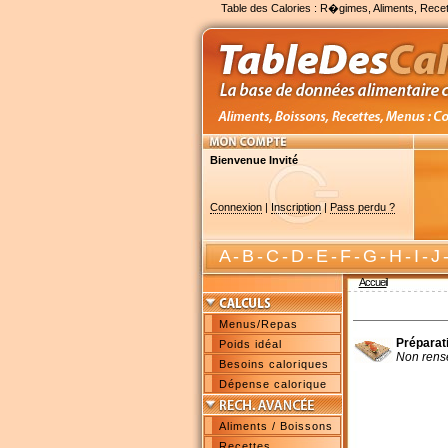
Table des Calories : R�gimes, Aliments, Recet
Bienvenue Invité
Connexion
|
Inscription
|
Pass perdu ?
A
-
B
-
C
-
D
-
E
-
F
-
G
-
H
-
I
-
J
Accueil
Menus/Repas
Préparat
Poids idéal
Non rens
Besoins caloriques
Dépense calorique
Aliments / Boissons
Recettes