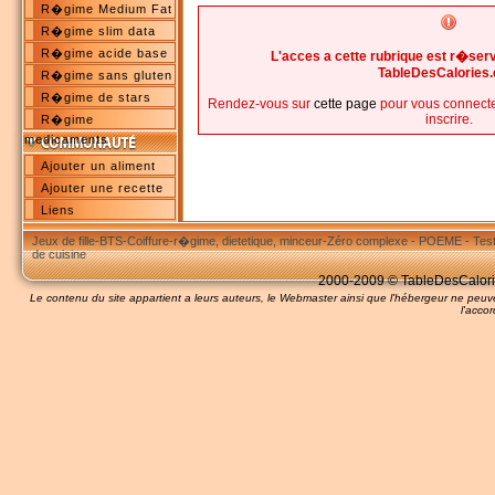
R�gime Medium Fat
R�gime slim data
R�gime acide base
L'acces a cette rubrique est r�s
TableDesCalories
R�gime sans gluten
R�gime de stars
Rendez-vous sur
cette page
pour vous connecte
inscrire.
R�gime
medicaments
Ajouter un aliment
Ajouter une recette
Liens
Jeux de fille
-
BTS
-
Coiffure
-
r�gime, dietetique, minceur
-
Zéro complexe
-
POEME
-
Tes
de cuisine
2000-2009 © TableDesCalories
Le contenu du site appartient a leurs auteurs, le Webmaster ainsi que l'hébergeur ne pe
l'accor