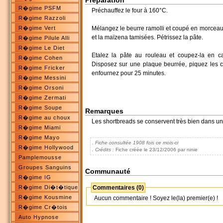
Préparation
R�gime PSFM
Préchauffez le four à 160°C.
R�gime Razzoli
R�gime Vert
Mélangez le beurre ramolli et coupé en morceaux 
et la maïzena tamisées. Pétrissez la pâte.
R�gime Pilule Alli
R�gime Le Diet
Etalez la pâte au rouleau et coupez-la en c
R�gime Cohen
Disposez sur une plaque beurrée, piquez les ca
R�gime Fricker
enfournez pour 25 minutes.
R�gime Messini
R�gime Orsoni
R�gime Zermati
R�gime Soupe
Remarques
R�gime au choux
Les shortbreads se conservent très bien dans un
R�gime Miami
R�gime Mayo
. Fiche consultée 1908 fois ce mois-ci
R�gime Hollywood
. Crédits :
Fiche créée le 23/12/2006 par ninie
Pamplemousse
Groupes Sanguins
Communauté
R�gime IG
Commentaires (0)
R�gime Di�t�tique
R�gime Kousmine
Aucun commentaire ! Soyez le(la) premier(e) !
R�gime Cr�tois
Auto Hypnose