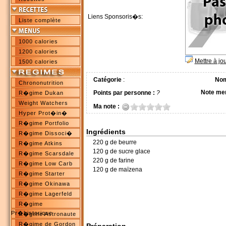
Liens Sponsoris�s:
Liste complète
1000 calories
1200 calories
Mettre à jo
1500 calories
Catégorie
:
Nom
Chrononutrition
Note me
Points par personne :
?
R�gime Dukan
Weight Watchers
Ma note :
Hyper Prot�in�
R�gime Portfolio
Ingrédients
R�gime Dissoci�
220 g de beurre
R�gime Atkins
120 g de sucre glace
R�gime Scarsdale
220 g de farine
R�gime Low Carb
120 g de maïzena
R�gime Starter
R�gime Okinawa
R�gime Lagerfeld
R�gime
Pr�historique
R�gime Astronaute
R�gime de Gordon