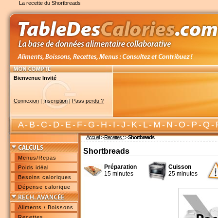
La recette du Shortbreads
Bienvenue Invité
Connexion
|
Inscription
|
Pass perdu ?
A
-
B
-
C
-
D
-
E
-
F
-
G
-
H
-
I
-
J
-
K
-
L
-
M
-
N
-
O
-
P
-
Q
-
Accueil
>
Recettes :
>
Shortbreads
Shortbreads
Menus/Repas
Préparation
Cuisson
Poids idéal
15 minutes
25 minutes
Besoins caloriques
Dépense calorique
Aliments / Boissons
Recettes