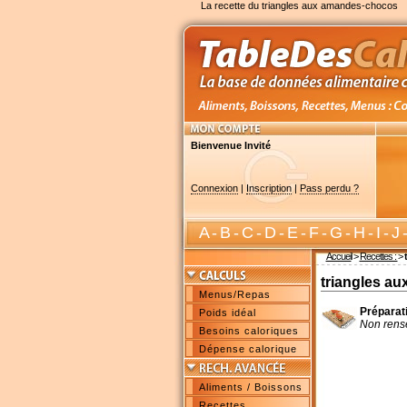
La recette du triangles aux amandes-chocos
Bienvenue Invité
Connexion
|
Inscription
|
Pass perdu ?
A
-
B
-
C
-
D
-
E
-
F
-
G
-
H
-
I
-
J
Accueil
>
Recettes :
>
triangles a
Menus/Repas
Préparat
Poids idéal
Non rens
Besoins caloriques
Dépense calorique
Aliments / Boissons
Recettes