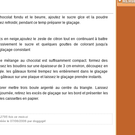
ocolat fondu et le beurre, ajoutez le sucre glce et la poudre
z refroidir, pendant ce temp préparer le glaçage.
cs en neige,ajoutez le zeste de citron tout en continuant à battre
essivement le sucre et quelques gouttes de colorant jusqu'a
 glaçage consistant
le mélange au chocolat est suffisamment compact. formez des
ssez les boudins sur une épaisseur de 3 cm environ, découpez en
gle. les gâteaux formé trempez les entièrement dans le glaçage
 gâteaux sur une plaque et laissez le glaçage prendre instants.
rer mettre trois boule argenté au centre du triangle. Laissez
 journée, retirez les excès de glaçage sur les bord et présenter les
es caissettes en papier.
 2795 fois ce mois-ci
réée le 07/06/2006 par doggygirl