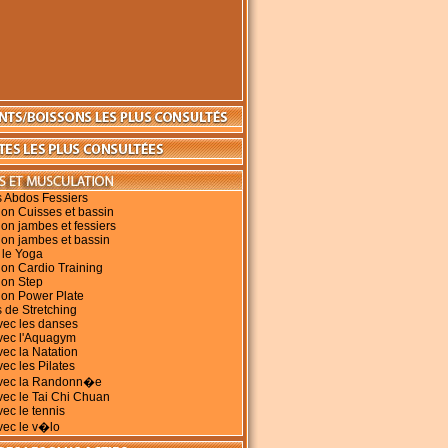
s Abdos Fessiers
on Cuisses et bassin
on jambes et fessiers
ion jambes et bassin
 le Yoga
on Cardio Training
ion Step
ion Power Plate
 de Stretching
vec les danses
avec l'Aquagym
vec la Natation
vec les Pilates
avec la Randonn�e
vec le Tai Chi Chuan
vec le tennis
vec le v�lo