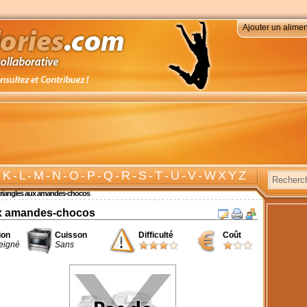
Ajouter un alimen
-
K
-
L
-
M
-
N
-
O
-
P
-
Q
-
R
-
S
-
T
-
U
-
V
-
W X Y Z
triangles aux amandes-chocos
ux amandes-chocos
ion
Cuisson
Difficulté
Coût
eigné
Sans