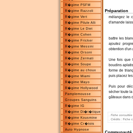
R�gime PSFM
Préparation
R�gime Razzoli
R�gime Vert
mélangez le ch
d'amande laisse
R�gime Pilule Alli
R�gime Le Diet
R�gime Cohen
battre les blan
R�gime Fricker
ajoutez progr
R�gime Messini
obtention d'un
R�gime Orsoni
R�gime Zermati
Une fois que 
R�gime Soupe
boudins aplati
R�gime au choux
forme de trian
puis placez les
R�gime Miami
R�gime Mayo
Puis pour déco
R�gime Hollywood
sécher toute la
Pamplemousse
gâteaux dans d
Groupes Sanguins
R�gime IG
R�gime Di�t�tique
. Fiche consultée
R�gime Kousmine
. Crédits :
Fiche c
R�gime Cr�tois
Auto Hypnose
Communauté