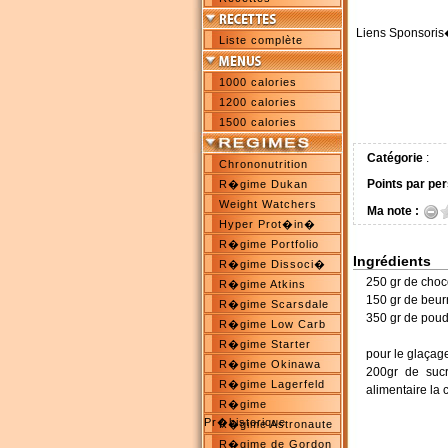
Liens Sponsoris
Liste complète
1000 calories
1200 calories
1500 calories
Catégorie
:
Chrononutrition
Points par per
R�gime Dukan
Weight Watchers
Ma note :
Hyper Prot�in�
R�gime Portfolio
Ingrédients
R�gime Dissoci�
250 gr de choco
R�gime Atkins
150 gr de beur
R�gime Scarsdale
350 gr de poud
R�gime Low Carb
R�gime Starter
pour le glaçage
R�gime Okinawa
200gr de sucr
R�gime Lagerfeld
alimentaire la 
R�gime
Pr�historique
R�gime Astronaute
R�gime de Gordon