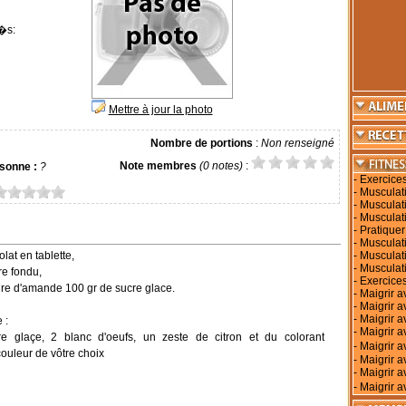
�s:
Mettre à jour la photo
Nombre de portions
:
Non renseigné
Note membres
(0 notes)
:
sonne :
?
-
Exercice
-
Musculati
-
Musculati
-
Musculat
-
Pratiquer
-
Musculati
lat en tablette,
-
Musculat
-
Musculat
re fondu,
-
Exercices
re d'amande 100 gr de sucre glace.
-
Maigrir a
-
Maigrir 
-
Maigrir a
 :
-
Maigrir a
e glaçe, 2 blanc d'oeufs, un zeste de citron et du colorant
-
Maigrir 
couleur de vôtre choix
-
Maigrir a
-
Maigrir a
-
Maigrir a