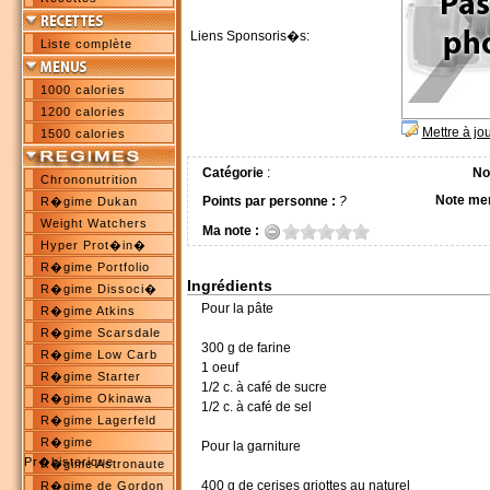
Liens Sponsoris�s:
Liste complète
1000 calories
1200 calories
Mettre à jo
1500 calories
Catégorie
:
No
Chrononutrition
Note me
Points par personne :
?
R�gime Dukan
Weight Watchers
Ma note :
Hyper Prot�in�
R�gime Portfolio
Ingrédients
R�gime Dissoci�
Pour la pâte
R�gime Atkins
R�gime Scarsdale
300 g de farine
R�gime Low Carb
1 oeuf
R�gime Starter
1/2 c. à café de sucre
R�gime Okinawa
1/2 c. à café de sel
R�gime Lagerfeld
R�gime
Pour la garniture
Pr�historique
R�gime Astronaute
400 g de cerises griottes au naturel
R�gime de Gordon