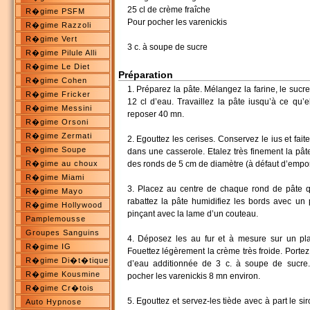
25 cl de crème fraîche
R�gime PSFM
Pour pocher les varenickis
R�gime Razzoli
R�gime Vert
3 c. à soupe de sucre
R�gime Pilule Alli
R�gime Le Diet
Préparation
R�gime Cohen
1. Préparez la pâte. Mélangez la farine, le sucre e
R�gime Fricker
12 cl d’eau. Travaillez la pâte iusqu’à ce qu’
R�gime Messini
reposer 40 mn.
R�gime Orsoni
R�gime Zermati
2. Egouttez les cerises. Conservez le ius et faites
R�gime Soupe
dans une casserole. Etalez très finement la pâ
R�gime au choux
des ronds de 5 cm de diamètre (à défaut d’emporte
R�gime Miami
3. Placez au centre de chaque rond de pâte qu
R�gime Mayo
rabattez la pâte humidifiez les bords avec un
R�gime Hollywood
pinçant avec la lame d’un couteau.
Pamplemousse
Groupes Sanguins
4. Déposez les au fur et à mesure sur un plat
R�gime IG
Fouettez légèrement la crème très froide. Portez
R�gime Di�t�tique
d’eau additionnée de 3 c. à soupe de sucre. 
R�gime Kousmine
pocher les varenickis 8 mn environ.
R�gime Cr�tois
5. Egouttez et servez-les tiède avec à part le sir
Auto Hypnose