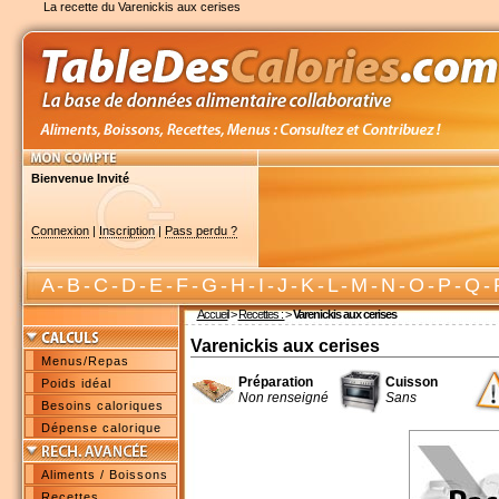
La recette du Varenickis aux cerises
Bienvenue Invité
Connexion
|
Inscription
|
Pass perdu ?
A
-
B
-
C
-
D
-
E
-
F
-
G
-
H
-
I
-
J
-
K
-
L
-
M
-
N
-
O
-
P
-
Q
-
Accueil
>
Recettes :
>
Varenickis aux cerises
Varenickis aux cerises
Menus/Repas
Préparation
Cuisson
Poids idéal
Non renseigné
Sans
Besoins caloriques
Dépense calorique
Aliments / Boissons
Recettes