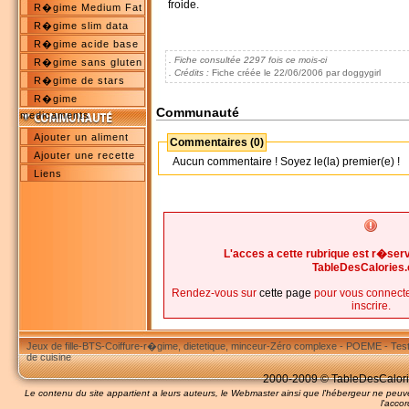
froide.
R�gime Medium Fat
R�gime slim data
R�gime acide base
. Fiche consultée 2297 fois ce mois-ci
R�gime sans gluten
. Crédits :
Fiche créée le 22/06/2006 par doggygirl
R�gime de stars
R�gime
Communauté
medicaments
Ajouter un aliment
Commentaires (0)
Ajouter une recette
Aucun commentaire ! Soyez le(la) premier(e) !
Liens
L'acces a cette rubrique est r�s
TableDesCalories
Rendez-vous sur
cette page
pour vous connecte
inscrire.
Jeux de fille
-
BTS
-
Coiffure
-
r�gime, dietetique, minceur
-
Zéro complexe
-
POEME
-
Tes
de cuisine
2000-2009 © TableDesCalories
Le contenu du site appartient a leurs auteurs, le Webmaster ainsi que l'hébergeur ne pe
l'accor