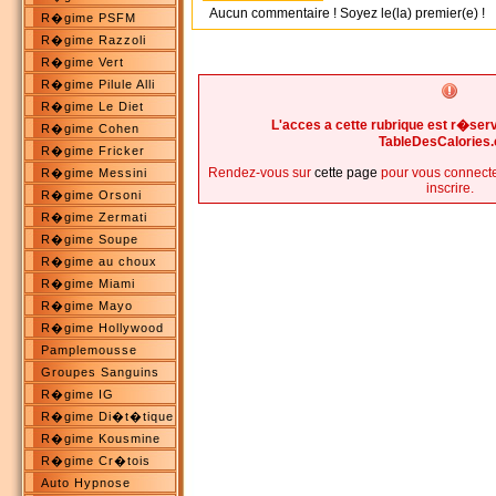
Aucun commentaire ! Soyez le(la) premier(e) !
R�gime PSFM
R�gime Razzoli
R�gime Vert
R�gime Pilule Alli
R�gime Le Diet
L'acces a cette rubrique est r�s
R�gime Cohen
TableDesCalories
R�gime Fricker
Rendez-vous sur
cette page
pour vous connecte
R�gime Messini
inscrire.
R�gime Orsoni
R�gime Zermati
R�gime Soupe
R�gime au choux
R�gime Miami
R�gime Mayo
R�gime Hollywood
Pamplemousse
Groupes Sanguins
R�gime IG
R�gime Di�t�tique
R�gime Kousmine
R�gime Cr�tois
Auto Hypnose