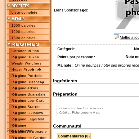
Liens Sponsoris�s:
Liste complète
1000 calories
1200 calories
Mettre à jo
1500 calories
Catégorie
:
No
Chrononutrition
Note m
Points par personne :
R�gime Dukan
Weight Watchers
Ma note :
On ne peut pas noter ses propres rece
Hyper Prot�in�
R�gime Portfolio
Ingrédients
R�gime Dissoci�
R�gime Atkins
Préparation
R�gime Scarsdale
R�gime Low Carb
R�gime Starter
. Fiche consultée fois ce mois-ci
. Crédits :
Fiche créée le // par
R�gime Okinawa
R�gime Lagerfeld
Communauté
R�gime
Pr�historique
R�gime Astronaute
Commentaires (0)
R�gime de Gordon