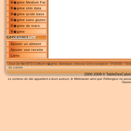
R�gime Medium Fat
R�gime slim data
R�gime acide base
R�gime sans gluten
R�gime de stars
R�gime
medicaments
Ajouter un aliment
Ajouter une recette
Liens
Jeux de fille
-
BTS
-
Coiffure
-
r�gime, dietetique, minceur
-
Zéro complexe
-
POEME
-
Tes
de cuisine
2000-2009 © TableDesCalories
Le contenu du site appartient a leurs auteurs, le Webmaster ainsi que l'hébergeur ne pe
l'accor