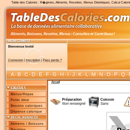
Table des Calories : R�gimes, Aliments, Recettes, Menus Dietetiques, Calcul Calori
Bienvenue Invité
Connexion
|
Inscription
|
Pass perdu ?
A
-
B
-
C
-
D
-
E
-
F
-
G
-
H
-
I
-
J
-
K
-
L
-
M
-
N
-
O
-
P
-
Q
-
Accueil
Menus/Repas
Préparation
Cuisson
Poids idéal
Non renseigné
Sans
Besoins caloriques
Dépense calorique
Aliments / Boissons
Recettes