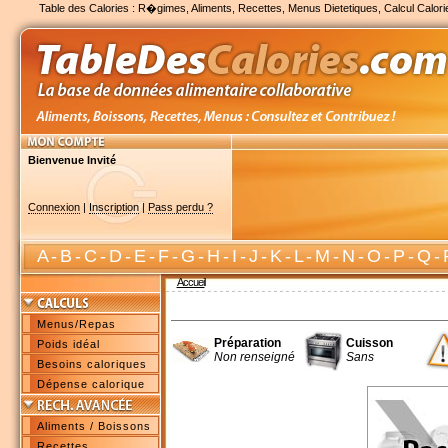
Table des Calories : R�gimes, Aliments, Recettes, Menus Dietetiques, Calcul Calori
Bienvenue Invité
Connexion
|
Inscription
|
Pass perdu ?
A
-
B
-
C
-
D
-
E
-
F
-
G
-
H
-
I
-
J
-
K
-
L
-
M
-
N
-
O
-
P
-
Q
-
Accueil
Menus/Repas
Préparation
Cuisson
Poids idéal
Non renseigné
Sans
Besoins caloriques
Dépense calorique
Aliments / Boissons
Recettes