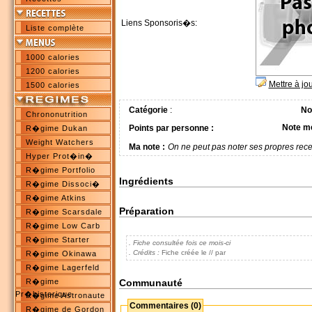
Liens Sponsoris�s:
Liste complète
1000 calories
1200 calories
Mettre à jo
1500 calories
Catégorie
:
No
Chrononutrition
Note m
Points par personne :
R�gime Dukan
Weight Watchers
Ma note :
On ne peut pas noter ses propres rece
Hyper Prot�in�
R�gime Portfolio
Ingrédients
R�gime Dissoci�
R�gime Atkins
Préparation
R�gime Scarsdale
R�gime Low Carb
R�gime Starter
. Fiche consultée fois ce mois-ci
. Crédits :
Fiche créée le // par
R�gime Okinawa
R�gime Lagerfeld
Communauté
R�gime
Pr�historique
R�gime Astronaute
Commentaires (0)
R�gime de Gordon