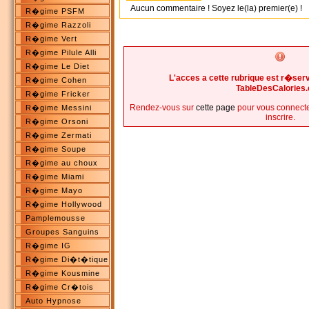
Aucun commentaire ! Soyez le(la) premier(e) !
R�gime PSFM
R�gime Razzoli
R�gime Vert
R�gime Pilule Alli
R�gime Le Diet
L'acces a cette rubrique est r�s
R�gime Cohen
TableDesCalories
R�gime Fricker
Rendez-vous sur
cette page
pour vous connecte
R�gime Messini
inscrire.
R�gime Orsoni
R�gime Zermati
R�gime Soupe
R�gime au choux
R�gime Miami
R�gime Mayo
R�gime Hollywood
Pamplemousse
Groupes Sanguins
R�gime IG
R�gime Di�t�tique
R�gime Kousmine
R�gime Cr�tois
Auto Hypnose