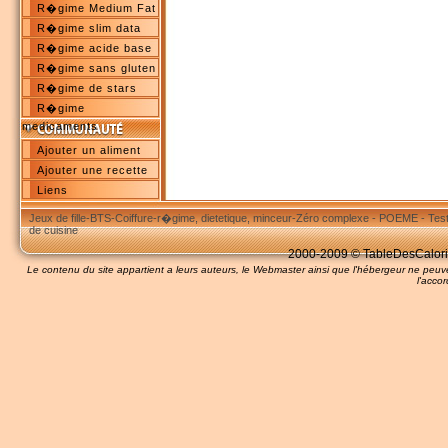
R�gime Medium Fat
R�gime slim data
R�gime acide base
R�gime sans gluten
R�gime de stars
R�gime
medicaments
Ajouter un aliment
Ajouter une recette
Liens
Jeux de fille
-
BTS
-
Coiffure
-
r�gime, dietetique, minceur
-
Zéro complexe
-
POEME
-
Tes
de cuisine
2000-2009 © TableDesCalories
Le contenu du site appartient a leurs auteurs, le Webmaster ainsi que l'hébergeur ne pe
l'accor