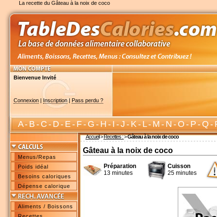
La recette du Gâteau à la noix de coco
Bienvenue Invité
Connexion
|
Inscription
|
Pass perdu ?
A
-
B
-
C
-
D
-
E
-
F
-
G
-
H
-
I
-
J
-
K
-
L
-
M
-
N
-
O
-
P
-
Q
-
Accueil
>
Recettes :
>
Gâteau à la noix de coco
Gâteau à la noix de coco
Menus/Repas
Préparation
Cuisson
Poids idéal
13 minutes
25 minutes
Besoins caloriques
Dépense calorique
Aliments / Boissons
Recettes