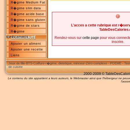
R�gime Medium Fat
R�gime slim data
R�gime acide base
R�gime sans gluten
L'acces a cette rubrique est r�s
R�gime de stars
TableDesCalories
R�gime
medicaments
Rendez-vous sur
cette page
pour vous connecte
inscrire.
Ajouter un aliment
Ajouter une recette
Liens
Jeux de fille
-
BTS
-
Coiffure
-
r�gime, dietetique, minceur
-
Zéro complexe
-
POEME
-
Tes
de cuisine
2000-2009 © TableDesCalories
Le contenu du site appartient a leurs auteurs, le Webmaster ainsi que l'hébergeur ne pe
l'accor