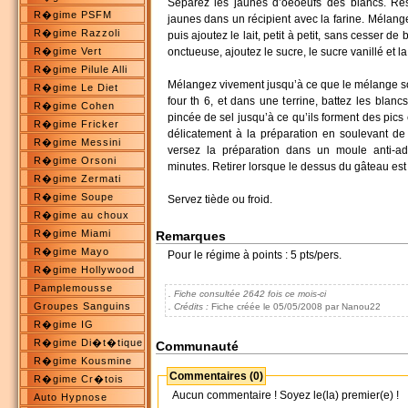
Séparez les jaunes d’oeoeufs des blancs. Rés
R�gime PSFM
jaunes dans un récipient avec la farine. Mélange
R�gime Razzoli
puis ajoutez le lait, petit à petit, sans cesser de
R�gime Vert
onctueuse, ajoutez le sucre, le sucre vanillé et l
R�gime Pilule Alli
Mélangez vivement jusqu’à ce que le mélange so
R�gime Le Diet
four th 6, et dans une terrine, battez les blan
R�gime Cohen
pincée de sel jusqu’à ce qu’ils forment des pics 
R�gime Fricker
délicatement à la préparation en soulevant de
R�gime Messini
versez la préparation dans un moule anti-ad
R�gime Orsoni
minutes. Retirer lorsque le dessus du gâteau est
R�gime Zermati
R�gime Soupe
Servez tiède ou froid.
R�gime au choux
R�gime Miami
Remarques
R�gime Mayo
Pour le régime à points : 5 pts/pers.
R�gime Hollywood
Pamplemousse
. Fiche consultée 2642 fois ce mois-ci
Groupes Sanguins
. Crédits :
Fiche créée le 05/05/2008 par Nanou22
R�gime IG
R�gime Di�t�tique
Communauté
R�gime Kousmine
Commentaires (0)
R�gime Cr�tois
Aucun commentaire ! Soyez le(la) premier(e) !
Auto Hypnose