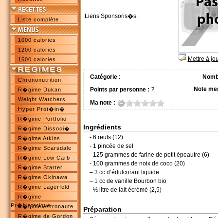
Liens Sponsoris�s:
Liste complète
1000 calories
1200 calories
Mettre à jo
1500 calories
Catégorie
:
Nombr
Chrononutrition
Note me
Points par personne :
?
R�gime Dukan
Weight Watchers
Ma note :
Hyper Prot�in�
R�gime Portfolio
Ingrédients
R�gime Dissoci�
- 6 œufs (12)
R�gime Atkins
- 1 pincée de sel
R�gime Scarsdale
- 125 grammes de farine de petit épeautre (6)
R�gime Low Carb
- 100 grammes de noix de coco (20)
R�gime Starter
– 3 cc d’édulcorant liquide
R�gime Okinawa
– 1 cc de vanille Bourbon bio
R�gime Lagerfeld
- ½ litre de lait écrémé (2,5)
R�gime
Pr�historique
R�gime Astronaute
Préparation
R�gime de Gordon