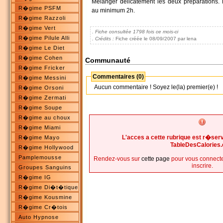
Mélanger délicatement les deux préparations. L
R�gime PSFM
au minimum 2h.
R�gime Razzoli
R�gime Vert
. Fiche consultée 1798 fois ce mois-ci
R�gime Pilule Alli
. Crédits :
Fiche créée le 08/09/2007 par lena
R�gime Le Diet
R�gime Cohen
Communauté
R�gime Fricker
Commentaires (0)
R�gime Messini
Aucun commentaire ! Soyez le(la) premier(e) !
R�gime Orsoni
R�gime Zermati
R�gime Soupe
R�gime au choux
R�gime Miami
L'acces a cette rubrique est r�s
R�gime Mayo
TableDesCalories
R�gime Hollywood
Pamplemousse
Rendez-vous sur
cette page
pour vous connecte
inscrire.
Groupes Sanguins
R�gime IG
R�gime Di�t�tique
R�gime Kousmine
R�gime Cr�tois
Auto Hypnose