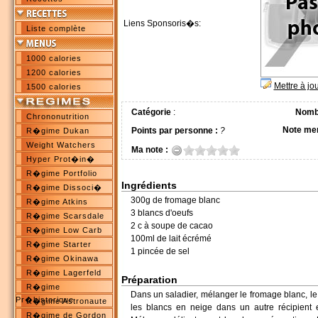
Liens Sponsoris�s:
Liste complète
1000 calories
1200 calories
Mettre à jo
1500 calories
Catégorie
:
Nombr
Chrononutrition
Note me
Points par personne :
?
R�gime Dukan
Weight Watchers
Ma note :
Hyper Prot�in�
R�gime Portfolio
Ingrédients
R�gime Dissoci�
300g de fromage blanc
R�gime Atkins
3 blancs d'oeufs
R�gime Scarsdale
2 c à soupe de cacao
R�gime Low Carb
100ml de lait écrémé
R�gime Starter
1 pincée de sel
R�gime Okinawa
R�gime Lagerfeld
Préparation
R�gime
Dans un saladier, mélanger le fromage blanc, le s
Pr�historique
R�gime Astronaute
les blancs en neige dans un autre récipient 
R�gime de Gordon