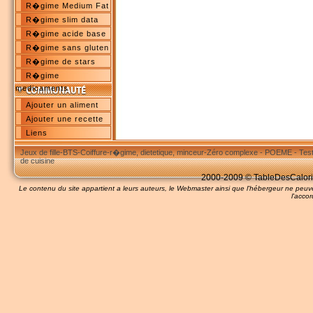
R�gime Medium Fat
R�gime slim data
R�gime acide base
R�gime sans gluten
R�gime de stars
R�gime
medicaments
Ajouter un aliment
Ajouter une recette
Liens
Jeux de fille
-
BTS
-
Coiffure
-
r�gime, dietetique, minceur
-
Zéro complexe
-
POEME
-
Tes
de cuisine
2000-2009 © TableDesCalories
Le contenu du site appartient a leurs auteurs, le Webmaster ainsi que l'hébergeur ne pe
l'accor