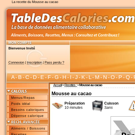
La recette du Mousse au cacao
Bienvenue Invité
Connexion
|
Inscription
|
Pass perdu ?
A
-
B
-
C
-
D
-
E
-
F
-
G
-
H
-
I
-
J
-
K
-
L
-
M
-
N
-
O
-
P
-
Q
-
Accueil
>
Recettes :
>
Mousse au cacao
Mousse au cacao
Menus/Repas
Préparation
Cuisson
Poids idéal
10 minutes
Sans
Besoins caloriques
Dépense calorique
Aliments / Boissons
Recettes