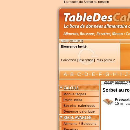
La recette du Sorbet au romarin
Bienvenue Invité
Connexion
|
Inscription
|
Pass perdu ?
A
-
B
-
C
-
D
-
E
-
F
-
G
-
H
-
I
-
J
Accueil
>
Recettes :
>
Sorbet au r
Menus/Repas
Préparat
Poids idéal
15 minut
Besoins caloriques
Dépense calorique
Aliments / Boissons
Recettes