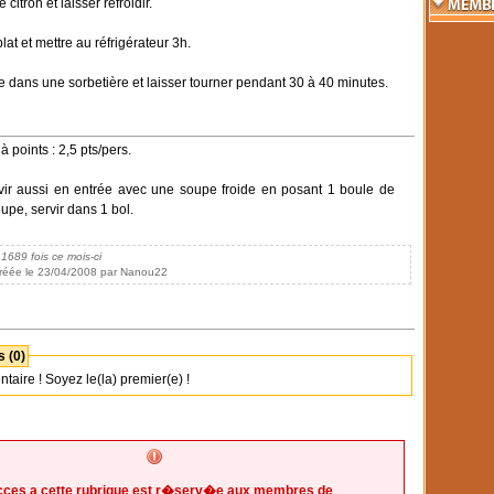
 citron et laisser refroidir.
lat et mettre au réfrigérateur 3h.
de dans une sorbetière et laisser tourner pendant 30 à 40 minutes.
 points : 2,5 pts/pers.
vir aussi en entrée avec une soupe froide en posant 1 boule de
oupe, servir dans 1 bol.
 1689 fois ce mois-ci
réée le 23/04/2008 par Nanou22
 (0)
ire ! Soyez le(la) premier(e) !
cces a cette rubrique est r�serv�e aux membres de