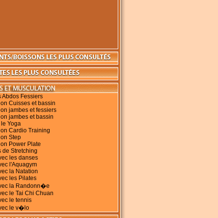
s Abdos Fessiers
on Cuisses et bassin
on jambes et fessiers
ion jambes et bassin
 le Yoga
on Cardio Training
ion Step
ion Power Plate
 de Stretching
vec les danses
avec l'Aquagym
vec la Natation
vec les Pilates
avec la Randonn�e
vec le Tai Chi Chuan
vec le tennis
vec le v�lo