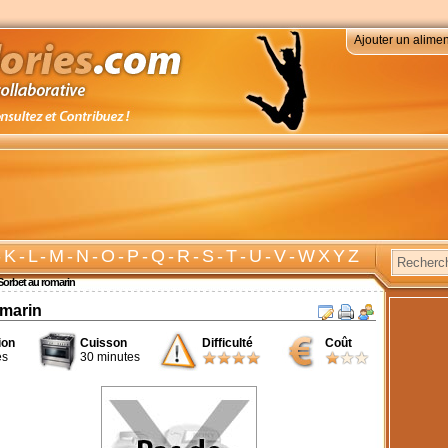
Ajouter un alimen
-
K
-
L
-
M
-
N
-
O
-
P
-
Q
-
R
-
S
-
T
-
U
-
V
-
W X Y Z
Sorbet au romarin
omarin
ion
Cuisson
Difficulté
Coût
es
30 minutes