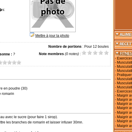
�s:
Mettre à jour la photo
Nombre de portions
: Pour 12 boules
Note membres
(0 notes)
:
sonne :
?
-
Exercice
-
Musculati
-
Musculati
-
Musculat
-
Pratiquer
-
Musculati
-
Musculat
-
Musculat
re en poudre (30)
-
Exercices
e romarin
-
Maigrir a
-
Maigrir 
-
Maigrir a
-
Maigrir a
-
Maigrir 
'eau avec le sucre (pour faire 1 sirop).
-
Maigrir a
-
Maigrir a
tre les branches de romarin et laisser infuser 30mn.
-
Maigrir a