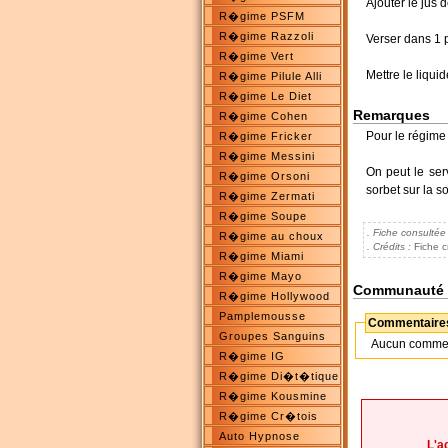
Ajouter le jus de
R�gime PSFM
R�gime Razzoli
Verser dans 1 p
R�gime Vert
Mettre le liqui
R�gime Pilule Alli
R�gime Le Diet
Remarques
R�gime Cohen
Pour le régime à
R�gime Fricker
R�gime Messini
On peut le ser
R�gime Orsoni
sorbet sur la s
R�gime Zermati
R�gime Soupe
. Fiche consultée
R�gime au choux
. Crédits :
Fiche c
R�gime Miami
R�gime Mayo
Communauté
R�gime Hollywood
Pamplemousse
Commentaires
Groupes Sanguins
Aucun commenta
R�gime IG
R�gime Di�t�tique
R�gime Kousmine
R�gime Cr�tois
Auto Hypnose
L'a