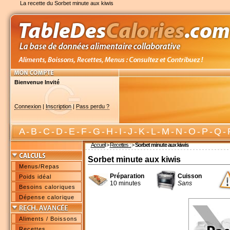
La recette du Sorbet minute aux kiwis
Bienvenue Invité
Connexion
|
Inscription
|
Pass perdu ?
A
-
B
-
C
-
D
-
E
-
F
-
G
-
H
-
I
-
J
-
K
-
L
-
M
-
N
-
O
-
P
-
Q
-
Accueil
>
Recettes :
>
Sorbet minute aux kiwis
Sorbet minute aux kiwis
Menus/Repas
Préparation
Cuisson
Poids idéal
10 minutes
Sans
Besoins caloriques
Dépense calorique
Aliments / Boissons
Recettes