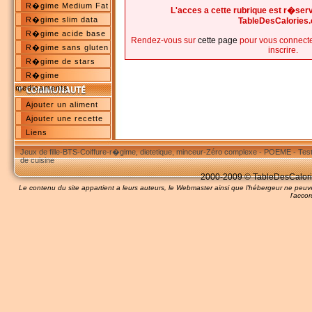
R�gime Medium Fat
L'acces a cette rubrique est r�s
R�gime slim data
TableDesCalories
R�gime acide base
Rendez-vous sur
cette page
pour vous connecte
R�gime sans gluten
inscrire.
R�gime de stars
R�gime
medicaments
Ajouter un aliment
Ajouter une recette
Liens
Jeux de fille
-
BTS
-
Coiffure
-
r�gime, dietetique, minceur
-
Zéro complexe
-
POEME
-
Tes
de cuisine
2000-2009 © TableDesCalories
Le contenu du site appartient a leurs auteurs, le Webmaster ainsi que l'hébergeur ne pe
l'accor