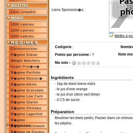
Liens Sponsoris�s:
Liste complète
1000 calories
1200 calories
Mettre à jo
1500 calories
Catégorie
:
Nombre
Chrononutrition
Note me
Points par personne :
?
R�gime Dukan
Weight Watchers
Ma note :
Hyper Prot�in�
R�gime Portfolio
Ingrédients
R�gime Dissoci�
- 1kg de kiwis biens mûrs
R�gime Atkins
- le jus d'une orange
R�gime Scarsdale
- le jus d'un citron vert (lime)
R�gime Low Carb
- 4 CS de sucre.
R�gime Starter
R�gime Okinawa
Préparation
R�gime Lagerfeld
Mouliner les kiwis pelés; Passer dans un chinois
R�gime
les pépins.
Pr�historique
R�gime Astronaute
R�gime de Gordon