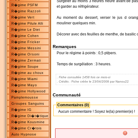
Surgeler au moins 3 heures heure avant de passe
R�gime PSFM
et garder au réfrigérateur.
R�gime Razzoli
R�gime Vert
Au moment du dessert, verser le jus d orange
mouliner quelques min.
R�gime Pilule Alli
R�gime Le Diet
Décorer avec des feuilles de menthe, de basilic o
R�gime Cohen
R�gime Fricker
Remarques
R�gime Messini
Pour le régime à points : 0,5 pt/pers.
R�gime Orsoni
R�gime Zermati
Temps de surgélation : 3 heures.
R�gime Soupe
R�gime au choux
. Fiche consultée 1458 fois ce mois-ci
R�gime Miami
. Crédits :
Fiche créée le 23/04/2008 par Nanou22
R�gime Mayo
R�gime Hollywood
Communauté
Pamplemousse
Groupes Sanguins
Commentaires (0)
R�gime IG
Aucun commentaire ! Soyez le(la) premier(e) !
R�gime Di�t�tique
R�gime Kousmine
R�gime Cr�tois
Auto Hypnose