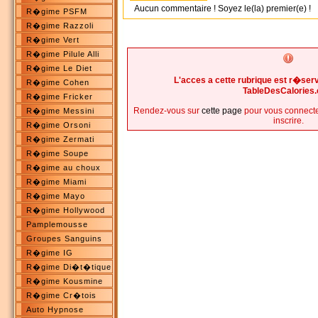
Aucun commentaire ! Soyez le(la) premier(e) !
R�gime PSFM
R�gime Razzoli
R�gime Vert
R�gime Pilule Alli
R�gime Le Diet
L'acces a cette rubrique est r�s
R�gime Cohen
TableDesCalories
R�gime Fricker
Rendez-vous sur
cette page
pour vous connecte
R�gime Messini
inscrire.
R�gime Orsoni
R�gime Zermati
R�gime Soupe
R�gime au choux
R�gime Miami
R�gime Mayo
R�gime Hollywood
Pamplemousse
Groupes Sanguins
R�gime IG
R�gime Di�t�tique
R�gime Kousmine
R�gime Cr�tois
Auto Hypnose