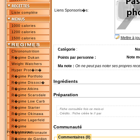
Liens Sponsoris�s:
Liste complète
1000 calories
1200 calories
Mettre à jo
1500 calories
Catégorie
:
No
Chrononutrition
Note m
Points par personne :
R�gime Dukan
Weight Watchers
Ma note :
On ne peut pas noter ses propres rece
Hyper Prot�in�
R�gime Portfolio
Ingrédients
R�gime Dissoci�
R�gime Atkins
Préparation
R�gime Scarsdale
R�gime Low Carb
R�gime Starter
. Fiche consultée fois ce mois-ci
. Crédits :
Fiche créée le // par
R�gime Okinawa
R�gime Lagerfeld
Communauté
R�gime
Pr�historique
R�gime Astronaute
Commentaires (0)
R�gime de Gordon