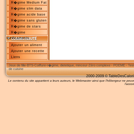
R�gime Medium Fat
R�gime slim data
R�gime acide base
R�gime sans gluten
R�gime de stars
R�gime
medicaments
Ajouter un aliment
Ajouter une recette
Liens
Jeux de fille
-
BTS
-
Coiffure
-
r�gime, dietetique, minceur
-
Zéro complexe
-
POEME
-
Tes
de cuisine
2000-2009 © TableDesCalories
Le contenu du site appartient a leurs auteurs, le Webmaster ainsi que l'hébergeur ne pe
l'accor