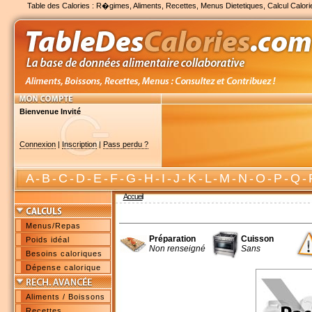
Table des Calories : R�gimes, Aliments, Recettes, Menus Dietetiques, Calcul Calori
Bienvenue Invité
Connexion
|
Inscription
|
Pass perdu ?
A
-
B
-
C
-
D
-
E
-
F
-
G
-
H
-
I
-
J
-
K
-
L
-
M
-
N
-
O
-
P
-
Q
-
Accueil
Menus/Repas
Préparation
Cuisson
Poids idéal
Non renseigné
Sans
Besoins caloriques
Dépense calorique
Aliments / Boissons
Recettes