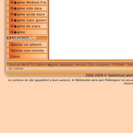
R�gime Medium Fat
R�gime slim data
R�gime acide base
R�gime sans gluten
R�gime de stars
R�gime
medicaments
Ajouter un aliment
Ajouter une recette
Liens
Jeux de fille
-
BTS
-
Coiffure
-
r�gime, dietetique, minceur
-
Zéro complexe
-
POEME
-
Tes
de cuisine
2000-2009 © TableDesCalories
Le contenu du site appartient a leurs auteurs, le Webmaster ainsi que l'hébergeur ne pe
l'accor