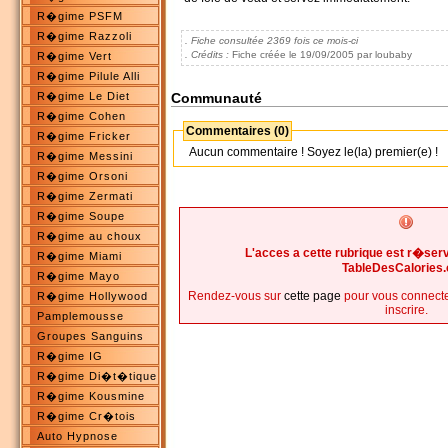
R�gime PSFM
R�gime Razzoli
. Fiche consultée 2369 fois ce mois-ci
. Crédits :
Fiche créée le 19/09/2005 par loubaby
R�gime Vert
R�gime Pilule Alli
Communauté
R�gime Le Diet
R�gime Cohen
Commentaires (0)
R�gime Fricker
Aucun commentaire ! Soyez le(la) premier(e) !
R�gime Messini
R�gime Orsoni
R�gime Zermati
R�gime Soupe
R�gime au choux
L'acces a cette rubrique est r�s
R�gime Miami
TableDesCalories
R�gime Mayo
Rendez-vous sur
cette page
pour vous connecte
R�gime Hollywood
inscrire.
Pamplemousse
Groupes Sanguins
R�gime IG
R�gime Di�t�tique
R�gime Kousmine
R�gime Cr�tois
Auto Hypnose