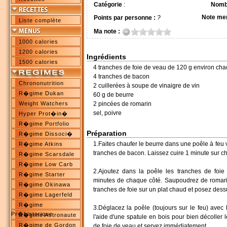
Catégorie
:
Nombr
Note me
Points par personne :
?
Liste complète
Ma note :
1000 calories
1200 calories
Ingrédients
1500 calories
4 tranches de foie de veau de 120 g environ ch
4 tranches de bacon
Chrononutrition
2 cuillerées à soupe de vinaigre de vin
R�gime Dukan
60 g de beurre
Weight Watchers
2 pincées de romarin
sel, poivre
Hyper Prot�in�
R�gime Portfolio
Préparation
R�gime Dissoci�
1.Faites chaufer le beurre dans une poêle à feu vi
R�gime Atkins
tranches de bacon. Laissez cuire 1 minute sur c
R�gime Scarsdale
R�gime Low Carb
2.Ajoutez dans la poêle les tranches de foie 
R�gime Starter
minutes de chaque côté. Saupoudrez de romarin
R�gime Okinawa
tranches de foie sur un plat chaud et posez dess
R�gime Lagerfeld
R�gime
3.Déglacez la poêle (toujours sur le feu) avec l
Pr�historique
R�gime Astronaute
l'aide d'une spatule en bois pour bien décoller 
R�gime de Gordon
de foie de veau et servez immédiatement.