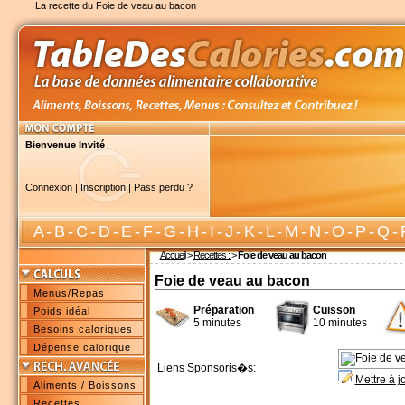
La recette du Foie de veau au bacon
Bienvenue Invité
Connexion
|
Inscription
|
Pass perdu ?
A
-
B
-
C
-
D
-
E
-
F
-
G
-
H
-
I
-
J
-
K
-
L
-
M
-
N
-
O
-
P
-
Q
-
Accueil
>
Recettes :
>
Foie de veau au bacon
Foie de veau au bacon
Menus/Repas
Préparation
Cuisson
Poids idéal
5 minutes
10 minutes
Besoins caloriques
Dépense calorique
Liens Sponsoris�s:
Mettre à j
Aliments / Boissons
Recettes