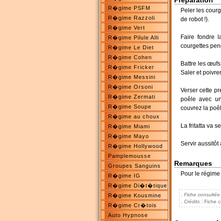
Préparation
R�gime PSFM
Peler les courg
R�gime Razzoli
de robot !).
R�gime Vert
Faire fondre l
R�gime Pilule Alli
courgettes pen
R�gime Le Diet
R�gime Cohen
Battre les œufs
R�gime Fricker
Saler et poivrer
R�gime Messini
R�gime Orsoni
Verser cette pr
R�gime Zermati
poêle avec un
R�gime Soupe
couvrez la poê
R�gime au choux
La fritatta va s
R�gime Miami
R�gime Mayo
Servir aussitôt
R�gime Hollywood
Pamplemousse
Remarques
Groupes Sanguins
Pour le régime 
R�gime IG
R�gime Di�t�tique
. Fiche consultée
R�gime Kousmine
. Crédits :
Fiche c
R�gime Cr�tois
Auto Hypnose