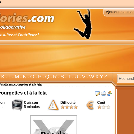
a
Ajouter un alimen
-
K
-
L
-
M
-
N
-
O
-
P
-
Q
-
R
-
S
-
T
-
U
-
V
-
W X Y Z
Fritatta aux courgettes et à la feta
courgettes et à la feta
ion
Cuisson
Difficulté
Coût
es
5 minutes