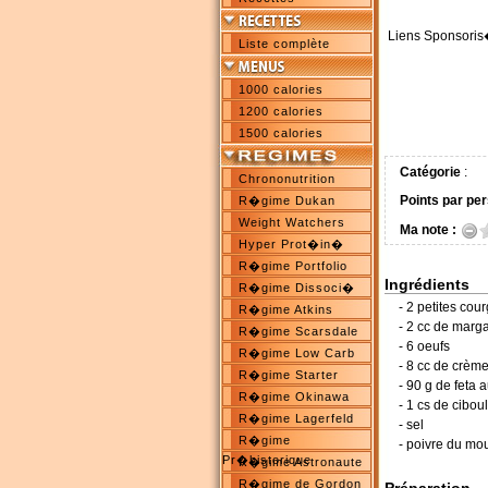
Liens Sponsoris
Liste complète
1000 calories
1200 calories
1500 calories
Catégorie
:
Chrononutrition
Points par per
R�gime Dukan
Weight Watchers
Ma note :
Hyper Prot�in�
R�gime Portfolio
Ingrédients
R�gime Dissoci�
- 2 petites cour
R�gime Atkins
- 2 cc de marg
R�gime Scarsdale
- 6 oeufs
R�gime Low Carb
- 8 cc de crème
R�gime Starter
- 90 g de feta 
R�gime Okinawa
- 1 cs de ciboul
R�gime Lagerfeld
- sel
R�gime
- poivre du mou
Pr�historique
R�gime Astronaute
R�gime de Gordon