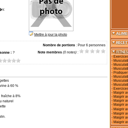
�s:
Mettre à jour la photo
Nombre de portions
: Pour 6 personnes
Note membres
(0 notes)
:
sonne :
?
-
Exercice
-
Musculati
-
Musculati
-
Musculat
-
Pratiquer
-
Musculati
gettes
-
Musculat
-
Musculat
arine à 60 %
-
Exercices
-
Maigrir a
 fraîche à 8%
-
Maigrir 
-
Maigrir a
au naturel
-
Maigrir a
ette
-
Maigrir 
-
Maigrir a
lin.
-
Maigrir a
-
Maigrir a