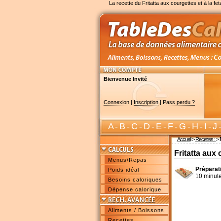
La recette du Fritatta aux courgettes et à la fet
Bienvenue Invité
Connexion
|
Inscription
|
Pass perdu ?
A
-
B
-
C
-
D
-
E
-
F
-
G
-
H
-
I
-
J
Accueil
>
Recettes :
>
Fritatta aux 
Menus/Repas
Préparat
Poids idéal
10 minut
Besoins caloriques
Dépense calorique
Aliments / Boissons
Recettes