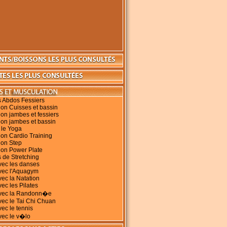
s Abdos Fessiers
on Cuisses et bassin
on jambes et fessiers
ion jambes et bassin
 le Yoga
on Cardio Training
ion Step
ion Power Plate
 de Stretching
vec les danses
avec l'Aquagym
vec la Natation
vec les Pilates
avec la Randonn�e
vec le Tai Chi Chuan
vec le tennis
vec le v�lo