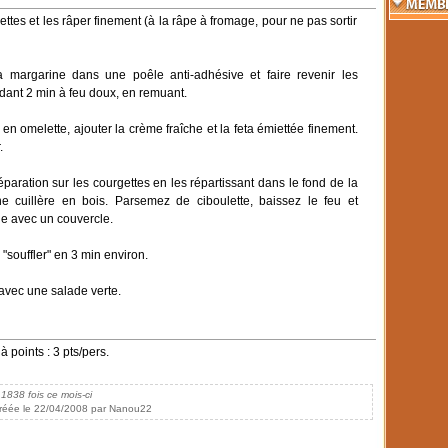
ettes et les râper finement (à la râpe à fromage, pour ne pas sortir
a margarine dans une poêle anti-adhésive et faire revenir les
dant 2 min à feu doux, en remuant.
 en omelette, ajouter la crème fraîche et la feta émiettée finement.
.
éparation sur les courgettes en les répartissant dans le fond de la
e cuillère en bois. Parsemez de ciboulette, baissez le feu et
le avec un couvercle.
e "souffler" en 3 min environ.
 avec une salade verte.
à points : 3 pts/pers.
 1838 fois ce mois-ci
réée le 22/04/2008 par Nanou22