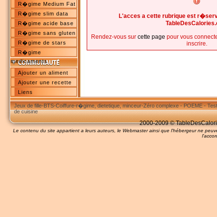
R�gime Medium Fat
R�gime slim data
L'acces a cette rubrique est r�s
TableDesCalories
R�gime acide base
R�gime sans gluten
Rendez-vous sur
cette page
pour vous connecte
R�gime de stars
inscrire.
R�gime
medicaments
Ajouter un aliment
Ajouter une recette
Liens
Jeux de fille
-
BTS
-
Coiffure
-
r�gime, dietetique, minceur
-
Zéro complexe
-
POEME
-
Tes
de cuisine
2000-2009 © TableDesCalories
Le contenu du site appartient a leurs auteurs, le Webmaster ainsi que l'hébergeur ne pe
l'accor