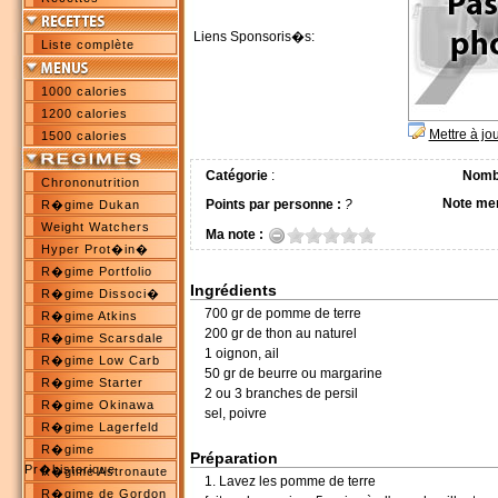
Liens Sponsoris�s:
Liste complète
1000 calories
1200 calories
Mettre à jo
1500 calories
Catégorie
:
Nombr
Chrononutrition
Note me
Points par personne :
?
R�gime Dukan
Weight Watchers
Ma note :
Hyper Prot�in�
R�gime Portfolio
Ingrédients
R�gime Dissoci�
700 gr de pomme de terre
R�gime Atkins
200 gr de thon au naturel
R�gime Scarsdale
1 oignon, ail
R�gime Low Carb
50 gr de beurre ou margarine
R�gime Starter
2 ou 3 branches de persil
R�gime Okinawa
sel, poivre
R�gime Lagerfeld
R�gime
Préparation
Pr�historique
R�gime Astronaute
1. Lavez les pomme de terre
R�gime de Gordon