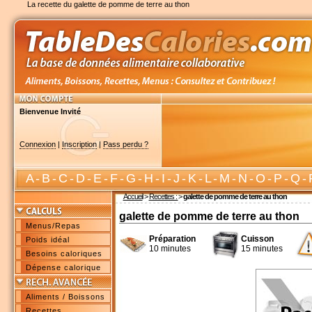
La recette du galette de pomme de terre au thon
Bienvenue Invité
Connexion
|
Inscription
|
Pass perdu ?
A
-
B
-
C
-
D
-
E
-
F
-
G
-
H
-
I
-
J
-
K
-
L
-
M
-
N
-
O
-
P
-
Q
-
Accueil
>
Recettes :
>
galette de pomme de terre au thon
galette de pomme de terre au thon
Menus/Repas
Préparation
Cuisson
Poids idéal
10 minutes
15 minutes
Besoins caloriques
Dépense calorique
Aliments / Boissons
Recettes