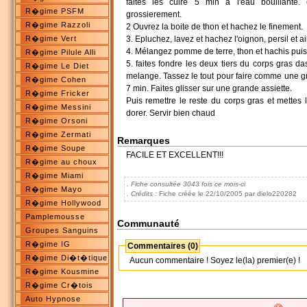
faites les cuire 5 min à l'eau bouillante.
R�gime PSFM
grossierement.
R�gime Razzoli
2 Ouvrez la boite de thon et hachez le finement.
R�gime Vert
3. Epluchez, lavez et hachez l'oignon, persil et ail
4. Mélangez pomme de terre, thon et hachis puis 
R�gime Pilule Alli
5. faites fondre les deux tiers du corps gras d
R�gime Le Diet
melange. Tassez le tout pour faire comme une gro
R�gime Cohen
7 min. Faites glisser sur une grande assiette.
R�gime Fricker
Puis remettre le reste du corps gras et mettes 
R�gime Messini
dorer. Servir bien chaud
R�gime Orsoni
R�gime Zermati
Remarques
R�gime Soupe
FACILE ET EXCELLENT!!!
R�gime au choux
R�gime Miami
. Fiche consultée 3043 fois ce mois-ci
R�gime Mayo
. Crédits :
Fiche créée le 22/10/2005 par dielo220282
R�gime Hollywood
Pamplemousse
Communauté
Groupes Sanguins
R�gime IG
Commentaires (0)
R�gime Di�t�tique
Aucun commentaire ! Soyez le(la) premier(e) !
R�gime Kousmine
R�gime Cr�tois
Auto Hypnose