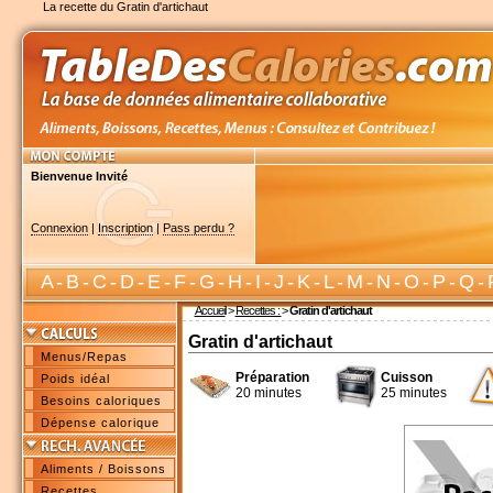
La recette du Gratin d'artichaut
Bienvenue Invité
Connexion
|
Inscription
|
Pass perdu ?
A
-
B
-
C
-
D
-
E
-
F
-
G
-
H
-
I
-
J
-
K
-
L
-
M
-
N
-
O
-
P
-
Q
-
Accueil
>
Recettes :
>
Gratin d'artichaut
Gratin d'artichaut
Menus/Repas
Préparation
Cuisson
Poids idéal
20 minutes
25 minutes
Besoins caloriques
Dépense calorique
Aliments / Boissons
Recettes