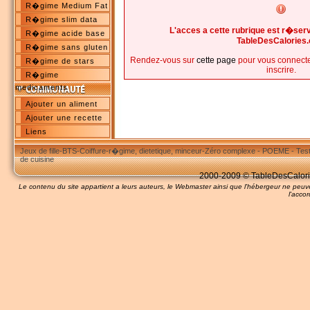
R�gime Medium Fat
R�gime slim data
L'acces a cette rubrique est r�s
R�gime acide base
TableDesCalories
R�gime sans gluten
Rendez-vous sur
cette page
pour vous connecte
R�gime de stars
inscrire.
R�gime
medicaments
Ajouter un aliment
Ajouter une recette
Liens
Jeux de fille
-
BTS
-
Coiffure
-
r�gime, dietetique, minceur
-
Zéro complexe
-
POEME
-
Tes
de cuisine
2000-2009 © TableDesCalories
Le contenu du site appartient a leurs auteurs, le Webmaster ainsi que l'hébergeur ne pe
l'accor