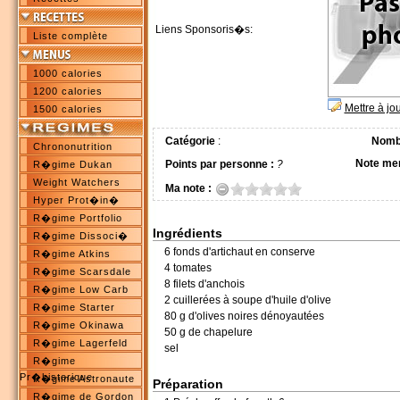
Liens Sponsoris�s:
Liste complète
1000 calories
1200 calories
Mettre à jo
1500 calories
Catégorie
:
Nombr
Chrononutrition
Note me
Points par personne :
?
R�gime Dukan
Weight Watchers
Ma note :
Hyper Prot�in�
R�gime Portfolio
Ingrédients
R�gime Dissoci�
6 fonds d'artichaut en conserve
R�gime Atkins
4 tomates
R�gime Scarsdale
8 filets d'anchois
R�gime Low Carb
2 cuillerées à soupe d'huile d'olive
R�gime Starter
80 g d'olives noires dénoyautées
R�gime Okinawa
50 g de chapelure
R�gime Lagerfeld
sel
R�gime
Pr�historique
R�gime Astronaute
Préparation
R�gime de Gordon