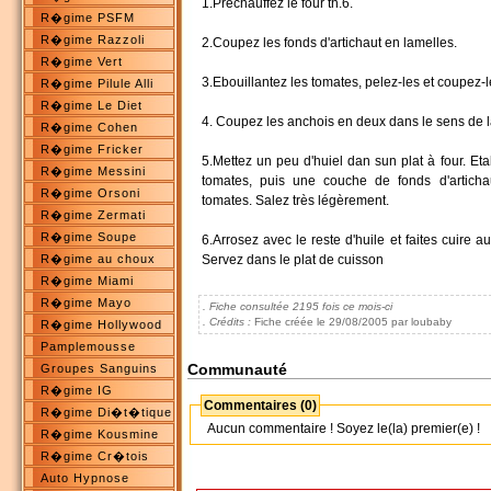
1.Préchauffez le four th.6.
R�gime PSFM
R�gime Razzoli
2.Coupez les fonds d'artichaut en lamelles.
R�gime Vert
3.Ebouillantez les tomates, pelez-les et coupez-l
R�gime Pilule Alli
R�gime Le Diet
4. Coupez les anchois en deux dans le sens de l
R�gime Cohen
R�gime Fricker
5.Mettez un peu d'huiel dan sun plat à four. E
R�gime Messini
tomates, puis une couche de fonds d'artich
R�gime Orsoni
tomates. Salez très légèrement.
R�gime Zermati
R�gime Soupe
6.Arrosez avec le reste d'huile et faites cuire a
R�gime au choux
Servez dans le plat de cuisson
R�gime Miami
R�gime Mayo
. Fiche consultée 2195 fois ce mois-ci
. Crédits :
Fiche créée le 29/08/2005 par loubaby
R�gime Hollywood
Pamplemousse
Communauté
Groupes Sanguins
R�gime IG
Commentaires (0)
R�gime Di�t�tique
Aucun commentaire ! Soyez le(la) premier(e) !
R�gime Kousmine
R�gime Cr�tois
Auto Hypnose