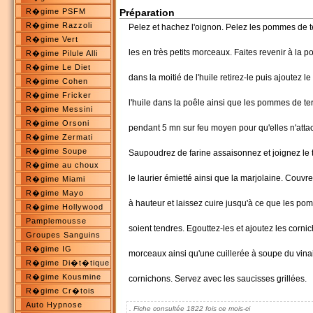
R�gime PSFM
Préparation
R�gime Razzoli
Pelez et hachez l'oignon. Pelez les pommes de t
R�gime Vert
les en très petits morceaux. Faites revenir à la p
R�gime Pilule Alli
R�gime Le Diet
dans la moitié de l'huile retirez-le puis ajoutez le
R�gime Cohen
R�gime Fricker
l'huile dans la poêle ainsi que les pommes de t
R�gime Messini
R�gime Orsoni
pendant 5 mn sur feu moyen pour qu'elles n'atta
R�gime Zermati
R�gime Soupe
Saupoudrez de farine assaisonnez et joignez le t
R�gime au choux
le laurier émietté ainsi que la marjolaine. Couvre
R�gime Miami
R�gime Mayo
à hauteur et laissez cuire jusqu'à ce que les po
R�gime Hollywood
Pamplemousse
soient tendres. Egouttez-les et ajoutez les corni
Groupes Sanguins
R�gime IG
morceaux ainsi qu'une cuillerée à soupe du vina
R�gime Di�t�tique
R�gime Kousmine
cornichons. Servez avec les saucisses grillées.
R�gime Cr�tois
Auto Hypnose
. Fiche consultée 1822 fois ce mois-ci