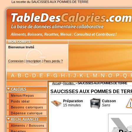
La recette du SAUCISSES AUX POMMES DE TERRE
Bienvenue Invité
Connexion
|
Inscription
|
Pass perdu ?
A
-
B
-
C
-
D
-
E
-
F
-
G
-
H
-
I
-
J
-
K
-
L
-
M
-
N
-
O
-
P
-
Q
-
Accueil
>
Recettes :
>
SAUCISSES AUX POMMES DE TERRE
SAUCISSES AUX POMMES DE TER
Menus/Repas
Préparation
Cuisson
Poids idéal
15 minutes
Sans
Besoins caloriques
Dépense calorique
Aliments / Boissons
Recettes