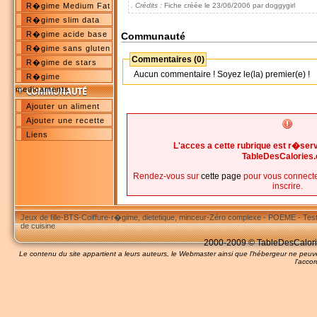
R�gime Medium Fat
. Crédits :
Fiche créée le 23/06/2006 par doggygirl
R�gime slim data
R�gime acide base
Communauté
R�gime sans gluten
Commentaires (0)
R�gime de stars
Aucun commentaire ! Soyez le(la) premier(e) !
R�gime
medicaments
Ajouter un aliment
Ajouter une recette
Liens
L'acces a cette rubrique est r�s
TableDesCalories
Rendez-vous sur
cette page
pour vous connecte
inscrire.
Jeux de fille
-
BTS
-
Coiffure
-
r�gime, dietetique, minceur
-
Zéro complexe
-
POEME
-
Tes
de cuisine
2000-2009 © TableDesCalories
Le contenu du site appartient a leurs auteurs, le Webmaster ainsi que l'hébergeur ne pe
l'accor