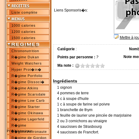
Liens Sponsoris�s:
Liste complète
1000 calories
1200 calories
Mettre à jo
1500 calories
Catégorie
:
Nombr
Chrononutrition
Note me
Points par personne :
?
R�gime Dukan
Weight Watchers
Ma note :
Hyper Prot�in�
R�gime Portfolio
Ingrédients
R�gime Dissoci�
1 oignon
R�gime Atkins
4 pommes de terre
R�gime Scarsdale
4 c à soupe d'huile
R�gime Low Carb
1 c à soupe de farine sel poivre
R�gime Starter
1 branchette de thym
R�gime Okinawa
1 feuille de laurier une pincée de marjolaine
R�gime Lagerfeld
2 ou 3 cornichons au vinaigre
R�gime
4 saucisses de Strasbourg
Pr�historique
R�gime Astronaute
4 saucisses de Francfort.
R�gime de Gordon