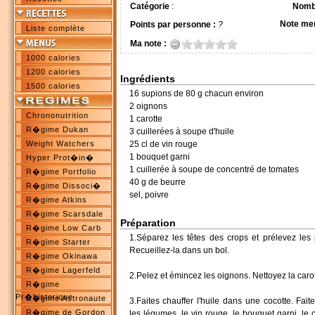
Catégorie
:
Nombr
Note me
Points par personne :
?
Liste complète
Ma note :
1000 calories
1200 calories
Ingrédients
1500 calories
16 supions de 80 g chacun environ
2 oignons
Chrononutrition
1 carotte
R�gime Dukan
3 cuillerées à soupe d'huile
Weight Watchers
25 cl de vin rouge
1 bouquet garni
Hyper Prot�in�
1 cuillerée à soupe de concentré de tomates
R�gime Portfolio
40 g de beurre
R�gime Dissoci�
sel, poivre
R�gime Atkins
R�gime Scarsdale
Préparation
R�gime Low Carb
1.Séparez les têtes des crops et prélevez les 
R�gime Starter
Recueillez-la dans un bol.
R�gime Okinawa
R�gime Lagerfeld
2.Pelez et émincez les oignons. Nettoyez la carot
R�gime
Pr�historique
R�gime Astronaute
3.Faites chauffer l'huile dans une cocotte. Fait
R�gime de Gordon
les légumes, le vin rouge, le bouquet garni, l