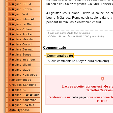
un peu d'eau.Salez et povrez. Couvrez. Laissez 
R�gime PSFM
R�gime Razzoli
4.Egouttez les supions. Filtrez la sauce de cu
R�gime Vert
beurre. Mélangez. Remetez els supions dans la 
R�gime Pilule Alli
pendant 10 minutes. Servez bien chaud.
R�gime Le Diet
R�gime Cohen
. Fiche consultée 2135 fois ce mois-ci
R�gime Fricker
. Crédits :
Fiche créée le 19/09/2005 par loubaby
R�gime Messini
R�gime Orsoni
Communauté
R�gime Zermati
R�gime Soupe
Commentaires (0)
R�gime au choux
Aucun commentaire ! Soyez le(la) premier(e) !
R�gime Miami
R�gime Mayo
R�gime Hollywood
Pamplemousse
Groupes Sanguins
L'acces a cette rubrique est r�s
R�gime IG
TableDesCalories
R�gime Di�t�tique
Rendez-vous sur
cette page
pour vous connecte
R�gime Kousmine
inscrire.
R�gime Cr�tois
Auto Hypnose