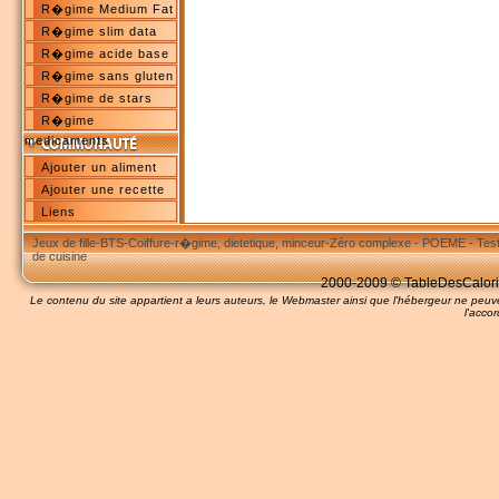
R�gime Medium Fat
R�gime slim data
R�gime acide base
R�gime sans gluten
R�gime de stars
R�gime
medicaments
Ajouter un aliment
Ajouter une recette
Liens
Jeux de fille
-
BTS
-
Coiffure
-
r�gime, dietetique, minceur
-
Zéro complexe
-
POEME
-
Tes
de cuisine
2000-2009 © TableDesCalories
Le contenu du site appartient a leurs auteurs, le Webmaster ainsi que l'hébergeur ne pe
l'accor