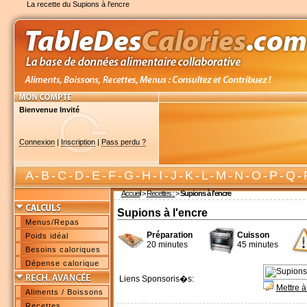
La recette du Supions à l'encre
Bienvenue Invité
Connexion
|
Inscription
|
Pass perdu ?
A
-
B
-
C
-
D
-
E
-
F
-
G
-
H
-
I
-
J
-
K
-
L
-
M
-
N
-
O
-
P
-
Q
-
Accueil
>
Recettes :
>
Supions à l'encre
Supions à l'encre
Menus/Repas
Préparation
Cuisson
Poids idéal
20 minutes
45 minutes
Besoins caloriques
Dépense calorique
Liens Sponsoris�s:
Mettre à
Aliments / Boissons
Recettes