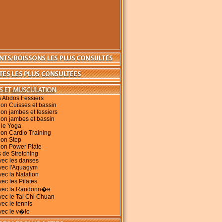
s Abdos Fessiers
on Cuisses et bassin
on jambes et fessiers
ion jambes et bassin
 le Yoga
on Cardio Training
ion Step
ion Power Plate
 de Stretching
vec les danses
avec l'Aquagym
vec la Natation
vec les Pilates
avec la Randonn�e
vec le Tai Chi Chuan
vec le tennis
vec le v�lo