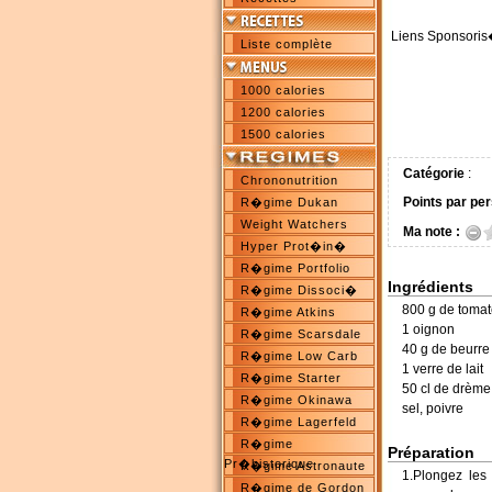
Liens Sponsoris
Liste complète
1000 calories
1200 calories
1500 calories
Catégorie
:
Chrononutrition
Points par per
R�gime Dukan
Weight Watchers
Ma note :
Hyper Prot�in�
R�gime Portfolio
Ingrédients
R�gime Dissoci�
800 g de tomat
R�gime Atkins
1 oignon
R�gime Scarsdale
40 g de beurre
R�gime Low Carb
1 verre de lait
R�gime Starter
50 cl de drème
R�gime Okinawa
sel, poivre
R�gime Lagerfeld
R�gime
Préparation
Pr�historique
R�gime Astronaute
1.Plongez les
R�gime de Gordon