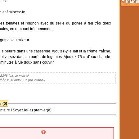
dés.
n et émincez-le.
 les tomates et l'oignon avec du sel e du poivre à feu très doux
nutes, en remuant fréquemment.
égumes au mixeur.
 le beurre dans une casserole. Ajoutez-y le lait et la crème fraîche.
r et versez dans la purée de légumes. Ajoutez 75 cl d'eau chaude.
 minutes à fue doux sans couvrir.
 2248 fois ce mois-ci
réée le 18/09/2005 par loubaby
 (0)
ire ! Soyez le(la) premier(e) !