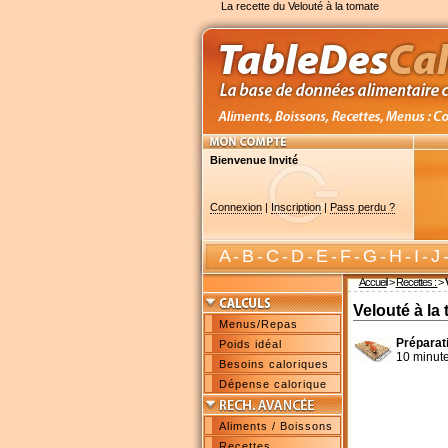
La recette du Velouté à la tomate
Bienvenue Invité
Connexion
|
Inscription
|
Pass perdu ?
A
-
B
-
C
-
D
-
E
-
F
-
G
-
H
-
I
-
J
Accueil
>
Recettes :
>
Velouté à la
Menus/Repas
Préparat
Poids idéal
10 minut
Besoins caloriques
Dépense calorique
Aliments / Boissons
Recettes