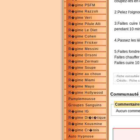
coupez-les en 
R�gime PSFM
R�gime Razzoli
2.Pelez l'oigno
R�gime Vert
3.Faites cuire
R�gime Pilule Alli
pendant 10 mi
R�gime Le Diet
R�gime Cohen
4.Passez les l
R�gime Fricker
R�gime Messini
5.Faites fondre
R�gime Orsoni
Faites chauffe
R�gime Zermati
Faites cuire 10
R�gime Soupe
R�gime au choux
. Fiche consultée
R�gime Miami
. Crédits :
Fiche c
R�gime Mayo
R�gime Hollywood
Communauté
Pamplemousse
Commentaires
Groupes Sanguins
Aucun commenta
R�gime IG
R�gime Di�t�tique
R�gime Kousmine
R�gime Cr�tois
Auto Hypnose