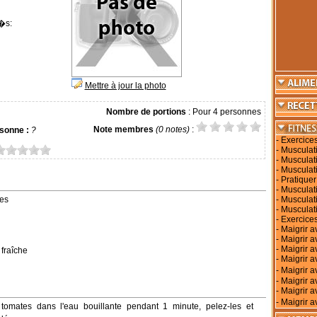
�s:
Mettre à jour la photo
Nombre de portions
: Pour 4 personnes
Note membres
(0 notes)
:
sonne :
?
-
Exercice
-
Musculati
-
Musculati
-
Musculat
-
Pratiquer
-
Musculati
es
-
Musculat
-
Musculat
-
Exercices
-
Maigrir a
-
Maigrir 
-
Maigrir a
 fraîche
-
Maigrir a
-
Maigrir 
-
Maigrir a
-
Maigrir a
-
Maigrir a
 tomates dans l'eau bouillante pendant 1 minute, pelez-les et