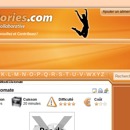
Ajouter un alimen
-
K
-
L
-
M
-
N
-
O
-
P
-
Q
-
R
-
S
-
T
-
U
-
V
-
W X Y Z
Velouté à la tomate
 tomate
ion
Cuisson
Difficulté
Coût
es
20 minutes